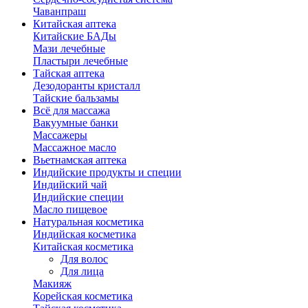
Чаванпраш
Китайская аптека
Китайские БАДы
Мази лечебные
Пластыри лечебные
Тайская аптека
Дезодоранты кристалл
Тайские бальзамы
Всё для массажа
Вакуумные банки
Массажеры
Массажное масло
Вьетнамская аптека
Индийские продукты и специи
Индийский чай
Индийские специи
Масло пищевое
Натуральная косметика
Индийская косметика
Китайская косметика
Для волос
Для лица
Макияж
Корейская косметика