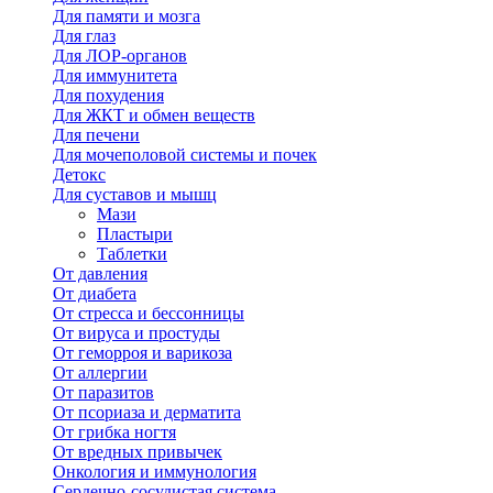
Для памяти и мозга
Для глаз
Для ЛОР-органов
Для иммунитета
Для похудения
Для ЖКТ и обмен веществ
Для печени
Для мочеполовой системы и почек
Детокс
Для суставов и мышц
Мази
Пластыри
Таблетки
От давления
От диабета
От стресса и бессонницы
От вируса и простуды
От геморроя и варикоза
От аллергии
От паразитов
От псориаза и дерматита
От грибка ногтя
От вредных привычек
Онкология и иммунология
Сердечно-сосудистая система