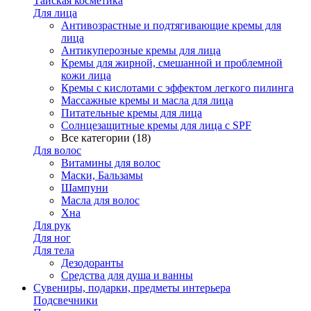
Тайская косметика
Для лица
Антивозрастные и подтягивающие кремы для
лица
Антикуперозные кремы для лица
Кремы для жирной, смешанной и проблемной
кожи лица
Кремы с кислотами с эффектом легкого пилинга
Массажные кремы и масла для лица
Питательные кремы для лица
Солнцезащитные кремы для лица с SPF
Все категории (18)
Для волос
Витамины для волос
Маски, Бальзамы
Шампуни
Масла для волос
Хна
Для рук
Для ног
Для тела
Дезодоранты
Средства для душа и ванны
Сувениры, подарки, предметы интерьера
Подсвечники