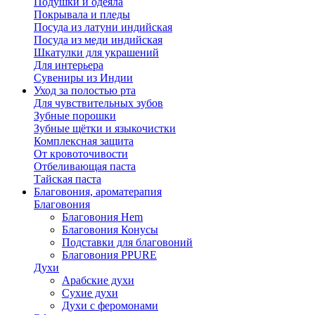
Подушки и одеяла
Покрывала и пледы
Посуда из латуни индийская
Посуда из меди индийская
Шкатулки для украшений
Для интерьера
Сувениры из Индии
Уход за полостью рта
Для чувствительных зубов
Зубные порошки
Зубные щётки и языкочистки
Комплексная защита
От кровоточивости
Отбеливающая паста
Тайская паста
Благовония, ароматерапия
Благовония
Благовония Hem
Благовония Конусы
Подставки для благовоний
Благовония PPURE
Духи
Арабские духи
Сухие духи
Духи с феромонами