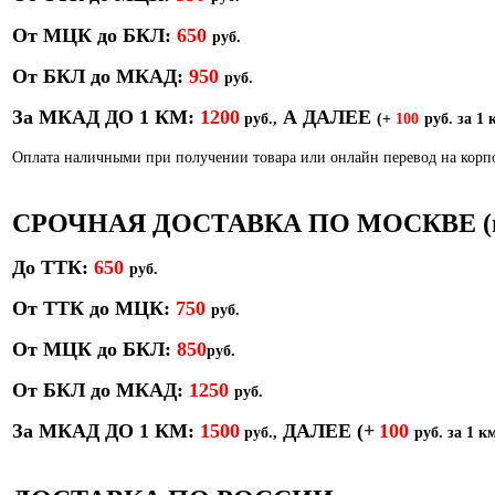
От МЦК до БКЛ:
650
р
уб.
От БКЛ до МКАД:
950
р
уб.
За МКАД ДО 1 КМ:
1200
А ДАЛЕЕ
руб.,
(+
100
руб. за 1 
Оплата наличными при получении товара или онлайн перевод на кор
СРОЧНАЯ ДОСТАВКА ПО МОСКВЕ (в т
До ТТК:
650
руб.
От ТТК до МЦК:
750
руб.
От МЦК до БКЛ:
850
р
уб.
От БКЛ до МКАД:
1250
руб.
За МКАД ДО 1 КМ:
1500
ДАЛЕЕ
(+
100
руб.,
руб. за 1 км