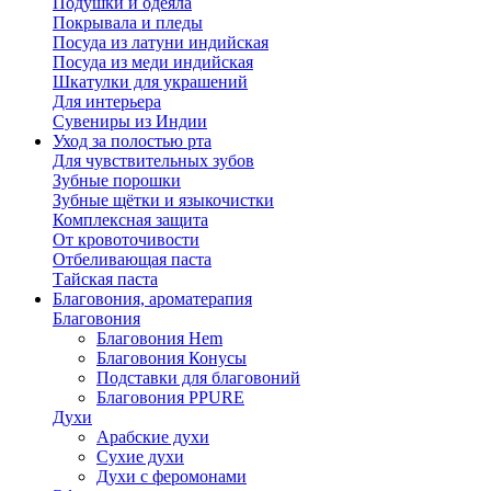
Подушки и одеяла
Покрывала и пледы
Посуда из латуни индийская
Посуда из меди индийская
Шкатулки для украшений
Для интерьера
Сувениры из Индии
Уход за полостью рта
Для чувствительных зубов
Зубные порошки
Зубные щётки и языкочистки
Комплексная защита
От кровоточивости
Отбеливающая паста
Тайская паста
Благовония, ароматерапия
Благовония
Благовония Hem
Благовония Конусы
Подставки для благовоний
Благовония PPURE
Духи
Арабские духи
Сухие духи
Духи с феромонами