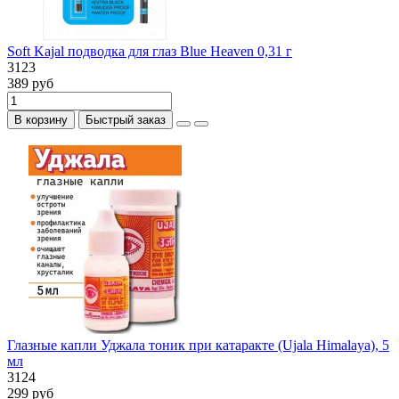
Soft Kajal подводка для глаз Blue Heaven 0,31 г
3123
389 руб
В корзину
Быстрый заказ
Глазные капли Уджала тоник при катаракте (Ujala Himalaya), 5
мл
3124
299 руб