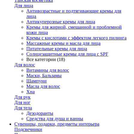
Тайская косметика
Для лица
Антивозрастные и подтягивающие кремы для
лица
Антикуперозные кремы для лица
Кремы для жирной, смешанной и проблемной
кожи лица
Кремы с кислотами с эффектом легкого пилинга
Массажные кремы и масла для лица
Питательные кремы для лица
Солнцезащитные кремы для лица с SPF
Все категории (18)
Для волос
Витамины для волос
Маски, Бальзамы
Шампуни
Масла для волос
Хна
Для рук
Для ног
Для тела
Дезодоранты
Средства для душа и ванны
Сувениры, подарки, предметы интерьера
Подсвечники