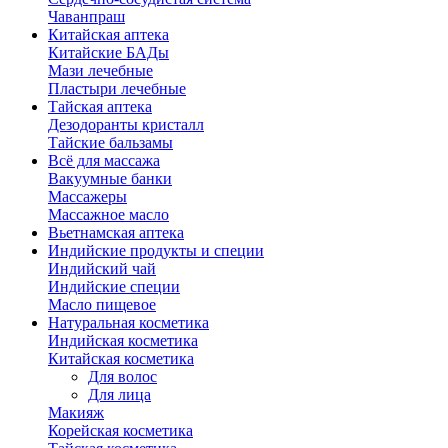
Чаванпраш
Китайская аптека
Китайские БАДы
Мази лечебные
Пластыри лечебные
Тайская аптека
Дезодоранты кристалл
Тайские бальзамы
Всё для массажа
Вакуумные банки
Массажеры
Массажное масло
Вьетнамская аптека
Индийские продукты и специи
Индийский чай
Индийские специи
Масло пищевое
Натуральная косметика
Индийская косметика
Китайская косметика
Для волос
Для лица
Макияж
Корейская косметика