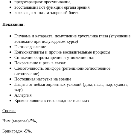
предотвращают просушивание,
восстанавливают функции органа зрения,
возвращают глазам здоровый блеск.
Показания:
Глаукома и катаракта, помутнение хрусталика глаза (улучшение
возможно при полугодовом курсе)
Глазное давление
Конъюнктивиты и прочие воспалительные процессы
Снижение остроты зрения и утомление глаз
Покраснение и резь в глазах
Слезоточивость, эпифора (ретенционное/постоянное
слезотечение)
Постоянная нагрузка на зрение
Защита от неблагоприятных условий (дым, пыль, пар, сухость,
жар)
Аллергия
Кровоизлияния в стекловидное тело глаз.
Состав:
Ним (маргоза)-5%,
Бринградж -5%,