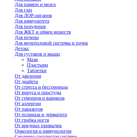
Для памяти и мозга
Для глаз
Для ЛОР-органов
Для иммунитета
Для похудения
Для ЖКТ и обмен веществ
Для печени
Для мочеполовой системы и почек
Детокс
Для суставов и мышц
Мази
Пластыри
Таблетки
От давления
От диабета
От стресса и бессонницы
От вируса и простуды
От геморроя и варикоза
От аллергии
От паразитов
От псориаза и дерматита
От грибка ногтя
От вредных привычек
Онкология и иммунология
Сердечно-сосудистая система