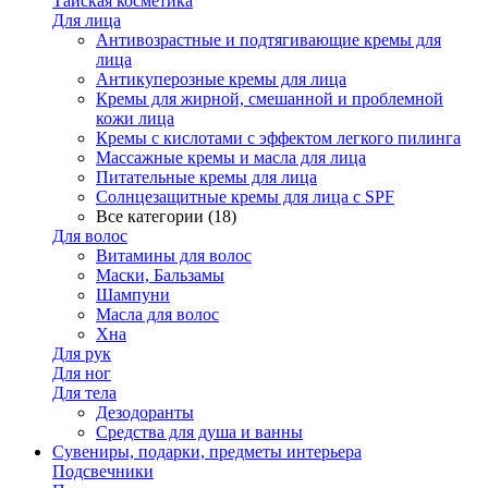
Тайская косметика
Для лица
Антивозрастные и подтягивающие кремы для
лица
Антикуперозные кремы для лица
Кремы для жирной, смешанной и проблемной
кожи лица
Кремы с кислотами с эффектом легкого пилинга
Массажные кремы и масла для лица
Питательные кремы для лица
Солнцезащитные кремы для лица с SPF
Все категории (18)
Для волос
Витамины для волос
Маски, Бальзамы
Шампуни
Масла для волос
Хна
Для рук
Для ног
Для тела
Дезодоранты
Средства для душа и ванны
Сувениры, подарки, предметы интерьера
Подсвечники