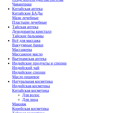
Чаванпраш
Китайская аптека
Китайские БАДы
Мази лечебные
Пластыри лечебные
Тайская аптека
Дезодоранты кристалл
Тайские бальзамы
Всё для массажа
Вакуумные банки
Массажеры
Массажное масло
Вьетнамская аптека
Индийские продукты и специи
Индийский чай
Индийские специи
Масло пищевое
Натуральная косметика
Индийская косметика
Китайская косметика
Для волос
Для лица
Макияж
Корейская косметика