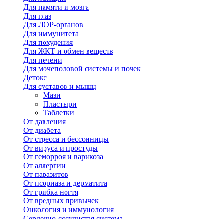
Для памяти и мозга
Для глаз
Для ЛОР-органов
Для иммунитета
Для похудения
Для ЖКТ и обмен веществ
Для печени
Для мочеполовой системы и почек
Детокс
Для суставов и мышц
Мази
Пластыри
Таблетки
От давления
От диабета
От стресса и бессонницы
От вируса и простуды
От геморроя и варикоза
От аллергии
От паразитов
От псориаза и дерматита
От грибка ногтя
От вредных привычек
Онкология и иммунология
Сердечно-сосудистая система