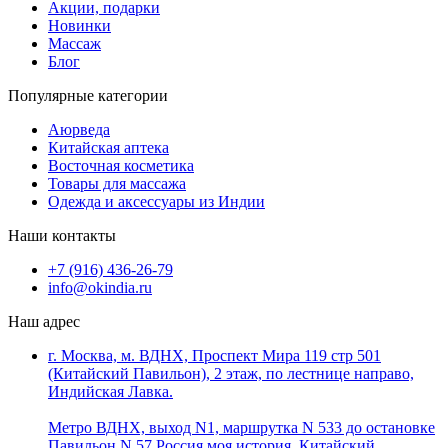
Акции, подарки
Новинки
Массаж
Блог
Популярные категории
Аюрведа
Китайская аптека
Восточная косметика
Товары для массажа
Одежда и аксессуары из Индии
Наши контакты
+7 (916) 436-26-79
info@okindia.ru
Наш адрес
г. Москва, м. ВДНХ, Проспект Мира 119 стр 501
(Китайский Павильон), 2 этаж, по лестнице направо,
Индийская Лавка.
Метро ВДНХ, выход N1, маршрутка N 533 до остановке
Павильон N 57 Россия моя история. Китайский