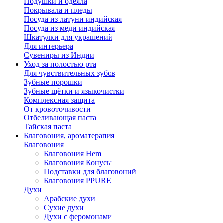
Подушки и одеяла
Покрывала и пледы
Посуда из латуни индийская
Посуда из меди индийская
Шкатулки для украшений
Для интерьера
Сувениры из Индии
Уход за полостью рта
Для чувствительных зубов
Зубные порошки
Зубные щётки и языкочистки
Комплексная защита
От кровоточивости
Отбеливающая паста
Тайская паста
Благовония, ароматерапия
Благовония
Благовония Hem
Благовония Конусы
Подставки для благовоний
Благовония PPURE
Духи
Арабские духи
Сухие духи
Духи с феромонами