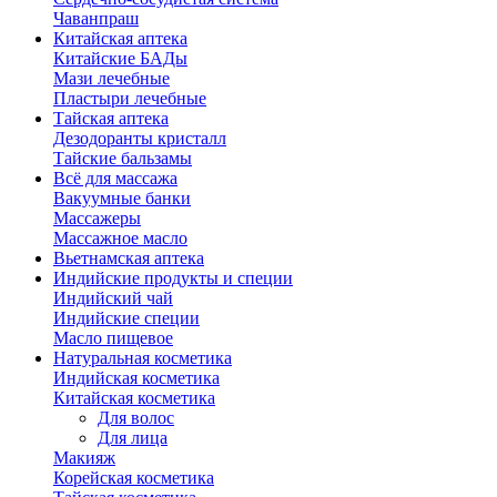
Чаванпраш
Китайская аптека
Китайские БАДы
Мази лечебные
Пластыри лечебные
Тайская аптека
Дезодоранты кристалл
Тайские бальзамы
Всё для массажа
Вакуумные банки
Массажеры
Массажное масло
Вьетнамская аптека
Индийские продукты и специи
Индийский чай
Индийские специи
Масло пищевое
Натуральная косметика
Индийская косметика
Китайская косметика
Для волос
Для лица
Макияж
Корейская косметика