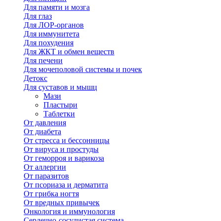
Для памяти и мозга
Для глаз
Для ЛОР-органов
Для иммунитета
Для похудения
Для ЖКТ и обмен веществ
Для печени
Для мочеполовой системы и почек
Детокс
Для суставов и мышц
Мази
Пластыри
Таблетки
От давления
От диабета
От стресса и бессонницы
От вируса и простуды
От геморроя и варикоза
От аллергии
От паразитов
От псориаза и дерматита
От грибка ногтя
От вредных привычек
Онкология и иммунология
Сердечно-сосудистая система