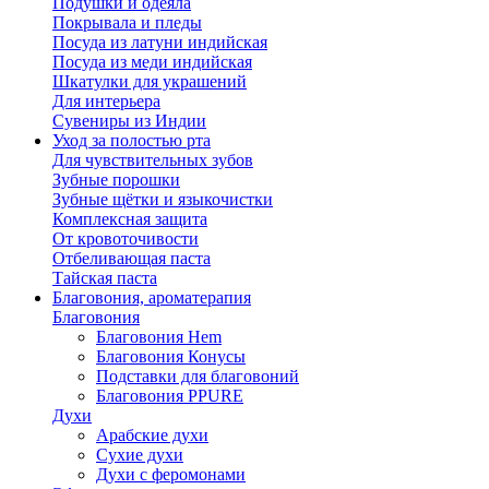
Подушки и одеяла
Покрывала и пледы
Посуда из латуни индийская
Посуда из меди индийская
Шкатулки для украшений
Для интерьера
Сувениры из Индии
Уход за полостью рта
Для чувствительных зубов
Зубные порошки
Зубные щётки и языкочистки
Комплексная защита
От кровоточивости
Отбеливающая паста
Тайская паста
Благовония, ароматерапия
Благовония
Благовония Hem
Благовония Конусы
Подставки для благовоний
Благовония PPURE
Духи
Арабские духи
Сухие духи
Духи с феромонами