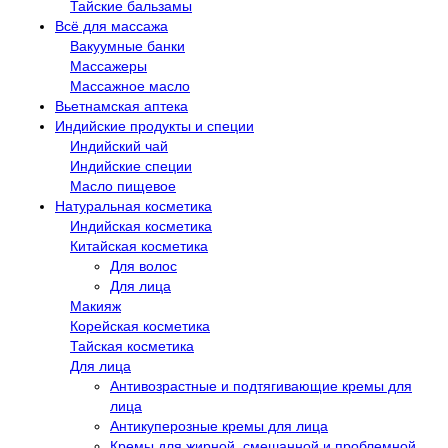
Тайские бальзамы
Всё для массажа
Вакуумные банки
Массажеры
Массажное масло
Вьетнамская аптека
Индийские продукты и специи
Индийский чай
Индийские специи
Масло пищевое
Натуральная косметика
Индийская косметика
Китайская косметика
Для волос
Для лица
Макияж
Корейская косметика
Тайская косметика
Для лица
Антивозрастные и подтягивающие кремы для
лица
Антикуперозные кремы для лица
Кремы для жирной, смешанной и проблемной