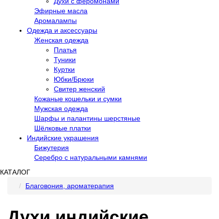
Духи с феромонами
Эфирные масла
Аромалампы
Одежда и аксессуары
Женская одежда
Платья
Туники
Куртки
Юбки/Брюки
Свитер женский
Кожаные кошельки и сумки
Мужская одежда
Шарфы и палантины шерстяные
Шёлковые платки
Индийские украшения
Бижутерия
Серебро с натуральными камнями
КАТАЛОГ
Благовония, ароматерапия
Духи индийские