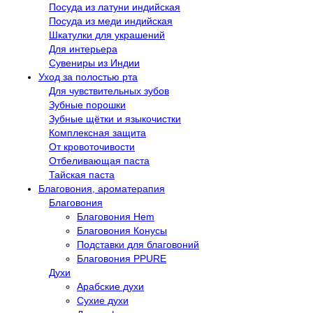
Посуда из латуни индийская
Посуда из меди индийская
Шкатулки для украшений
Для интерьера
Сувениры из Индии
Уход за полостью рта
Для чувствительных зубов
Зубные порошки
Зубные щётки и языкочистки
Комплексная защита
От кровоточивости
Отбеливающая паста
Тайская паста
Благовония, ароматерапия
Благовония
Благовония Hem
Благовония Конусы
Подставки для благовоний
Благовония PPURE
Духи
Арабские духи
Сухие духи