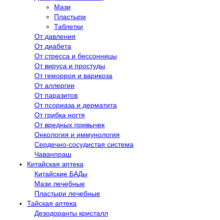
Мази
Пластыри
Таблетки
От давления
От диабета
От стресса и бессонницы
От вируса и простуды
От геморроя и варикоза
От аллергии
От паразитов
От псориаза и дерматита
От грибка ногтя
От вредных привычек
Онкология и иммунология
Сердечно-сосудистая система
Чаванпраш
Китайская аптека
Китайские БАДы
Мази лечебные
Пластыри лечебные
Тайская аптека
Дезодоранты кристалл