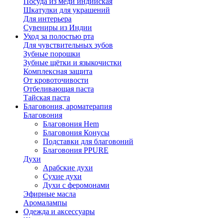
Посуда из меди индийская
Шкатулки для украшений
Для интерьера
Сувениры из Индии
Уход за полостью рта
Для чувствительных зубов
Зубные порошки
Зубные щётки и языкочистки
Комплексная защита
От кровоточивости
Отбеливающая паста
Тайская паста
Благовония, ароматерапия
Благовония
Благовония Hem
Благовония Конусы
Подставки для благовоний
Благовония PPURE
Духи
Арабские духи
Сухие духи
Духи с феромонами
Эфирные масла
Аромалампы
Одежда и аксессуары