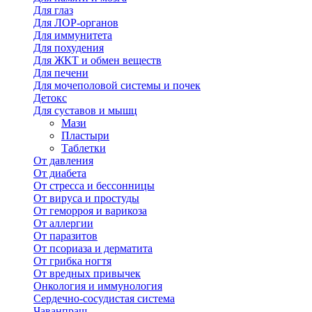
Для глаз
Для ЛОР-органов
Для иммунитета
Для похудения
Для ЖКТ и обмен веществ
Для печени
Для мочеполовой системы и почек
Детокс
Для суставов и мышц
Мази
Пластыри
Таблетки
От давления
От диабета
От стресса и бессонницы
От вируса и простуды
От геморроя и варикоза
От аллергии
От паразитов
От псориаза и дерматита
От грибка ногтя
От вредных привычек
Онкология и иммунология
Сердечно-сосудистая система
Чаванпраш