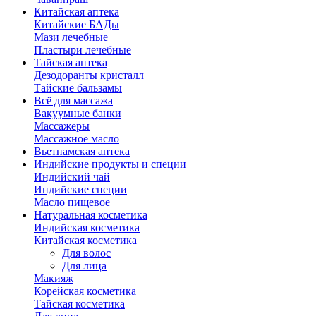
Китайская аптека
Китайские БАДы
Мази лечебные
Пластыри лечебные
Тайская аптека
Дезодоранты кристалл
Тайские бальзамы
Всё для массажа
Вакуумные банки
Массажеры
Массажное масло
Вьетнамская аптека
Индийские продукты и специи
Индийский чай
Индийские специи
Масло пищевое
Натуральная косметика
Индийская косметика
Китайская косметика
Для волос
Для лица
Макияж
Корейская косметика
Тайская косметика