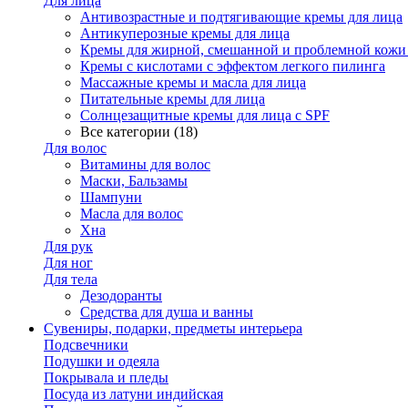
Для лица
Антивозрастные и подтягивающие кремы для лица
Антикуперозные кремы для лица
Кремы для жирной, смешанной и проблемной кожи
Кремы с кислотами с эффектом легкого пилинга
Массажные кремы и масла для лица
Питательные кремы для лица
Солнцезащитные кремы для лица с SPF
Все категории (18)
Для волос
Витамины для волос
Маски, Бальзамы
Шампуни
Масла для волос
Хна
Для рук
Для ног
Для тела
Дезодоранты
Средства для душа и ванны
Сувениры, подарки, предметы интерьера
Подсвечники
Подушки и одеяла
Покрывала и пледы
Посуда из латуни индийская