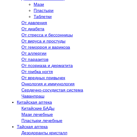
Мази
Пластыри
Таблетки
От давления
От диабета
От стресса и бессонницы
От вируса и простуды
От геморроя и варикоза
От аллергии
От паразитов
От псориаза и дерматита
От грибка ногтя
От вредных привычек
Онкология и иммунология
Сердечно-сосудистая система
Чаванпраш
Китайская аптека
Китайские БАДы
Мази лечебные
Пластыри лечебные
Тайская аптека
Дезодоранты кристалл