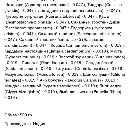
Шатавари (Asparagus racemosus) - 0.047 г, Тиндора (Coccinia
grandis) - 0.047 г, Лептадения (Leptadenia reticulata) - 0.047 г,
Пуерария бугристая (Pueraria tuberosa) - 0.047 г, Куша
(Desmostachya bipinnata) - 0.047 г, Сахарный тростник дикий
(Saccharum spontaneum) - 0.047 г, Гидрориза (Hydroryza
aristata) - 0.047 г, Сахарный тростник (Saccharum officinarum) -
0.047 г, Сахарный тростник бенгальский (Saccharum
arundinaceum) - 0.047 г, Корица (Cinnamomum verum) - 0.019 г,
Кардамон настоящий (Elettaria cardamomum) - 0.019 г, Муста
(Cyperus rotundus) - 0.019 г, Золотой турмерик (Curcuma longa)
- 0.019 г, Пиппали (Piper longum) - 0.019 г, Сандал белый
(Santalum album) - 0.019 г, Готу кола (Centella asiatica) - 0.019 г,
Мезуя железная (Mesua ferrea) - 0.019 г, Шанкхапушпи (Clitoria
ternatea) - 0.019 г, Аир болотный (Acorus Calamus) - 0.019 г,
Миндаль земляной (cyperus esculentus) - 0.019 г, Яштимадху
(Glycyrrhiza glabra) - 0.019 г, Эмбелия кислая (Embelia Ribes) -
0.019 г.
Объем: 500 гр
Производство: Индия