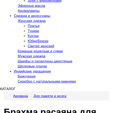
Духи с феромонами
Эфирные масла
Аромалампы
Одежда и аксессуары
Женская одежда
Платья
Туники
Куртки
Юбки/Брюки
Свитер женский
Кожаные кошельки и сумки
Мужская одежда
Шарфы и палантины шерстяные
Шёлковые платки
Индийские украшения
Бижутерия
Серебро с натуральными камнями
КАТАЛОГ
Аюрведа
Для памяти и мозга
Брахма расаяна для