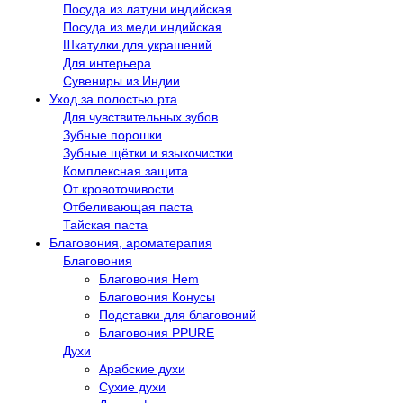
Посуда из латуни индийская
Посуда из меди индийская
Шкатулки для украшений
Для интерьера
Сувениры из Индии
Уход за полостью рта
Для чувствительных зубов
Зубные порошки
Зубные щётки и языкочистки
Комплексная защита
От кровоточивости
Отбеливающая паста
Тайская паста
Благовония, ароматерапия
Благовония
Благовония Hem
Благовония Конусы
Подставки для благовоний
Благовония PPURE
Духи
Арабские духи
Сухие духи