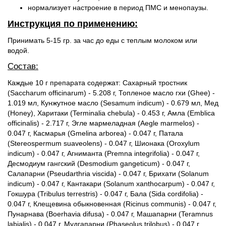
нормализует настроение в период ПМС и менопаузы.
Инструкция по применению:
Принимать 5-15 гр. за час до еды с теплым молоком или
водой.
Состав:
Каждые 10 г препарата содержат: Сахарный тростник
(Saccharum officinarum) - 5.208 г, Топленое масло гхи (Ghee) -
1.019 мл, Кунжутное масло (Sesamum indicum) - 0.679 мл, Мед
(Honey), Харитаки (Terminalia chebula) - 0.453 г, Амла (Emblica
officinalis) - 2.717 г, Эгле мармеладная (Aegle marmelos) -
0.047 г, Касмарья (Gmelina arborea) - 0.047 г, Патала
(Stereospermum suaveolens) - 0.047 г, Шионака (Oroxylum
indicum) - 0.047 г, Агниманта (Premna integrifolia) - 0.047 г,
Десмодиум гангский (Desmodium gangeticum) - 0.047 г,
Салапарни (Pseudarthria viscida) - 0.047 г, Брихати (Solanum
indicum) - 0.047 г, Кантакари (Solanum xanthocarpum) - 0.047 г,
Гокшура (Tribulus terrestris) - 0.047 г, Бала (Sida cordifolia) -
0.047 г, Клещевина обыкновенная (Ricinus communis) - 0.047 г,
Пунарнава (Boerhavia difusa) - 0.047 г, Машапарни (Teramnus
labialis) - 0.047 г, Мудгапарни (Phaseolus trilobus) - 0.047 г,