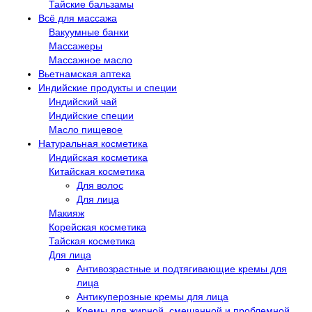
Тайские бальзамы
Всё для массажа
Вакуумные банки
Массажеры
Массажное масло
Вьетнамская аптека
Индийские продукты и специи
Индийский чай
Индийские специи
Масло пищевое
Натуральная косметика
Индийская косметика
Китайская косметика
Для волос
Для лица
Макияж
Корейская косметика
Тайская косметика
Для лица
Антивозрастные и подтягивающие кремы для
лица
Антикуперозные кремы для лица
Кремы для жирной, смешанной и проблемной