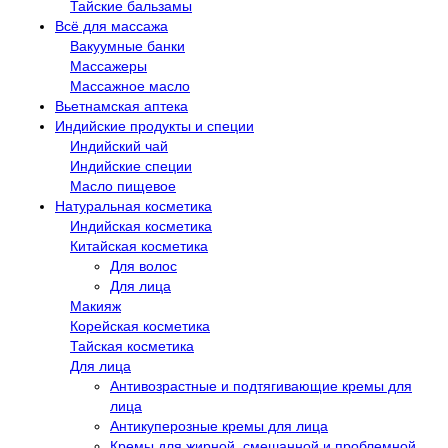
Тайские бальзамы
Всё для массажа
Вакуумные банки
Массажеры
Массажное масло
Вьетнамская аптека
Индийские продукты и специи
Индийский чай
Индийские специи
Масло пищевое
Натуральная косметика
Индийская косметика
Китайская косметика
Для волос
Для лица
Макияж
Корейская косметика
Тайская косметика
Для лица
Антивозрастные и подтягивающие кремы для
лица
Антикуперозные кремы для лица
Кремы для жирной, смешанной и проблемной