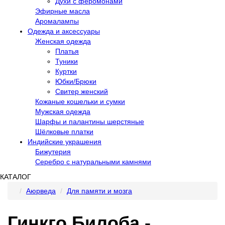
Духи с феромонами
Эфирные масла
Аромалампы
Одежда и аксессуары
Женская одежда
Платья
Туники
Куртки
Юбки/Брюки
Свитер женский
Кожаные кошельки и сумки
Мужская одежда
Шарфы и палантины шерстяные
Шёлковые платки
Индийские украшения
Бижутерия
Серебро с натуральными камнями
КАТАЛОГ
Аюрведа
Для памяти и мозга
Гинкго Билоба -