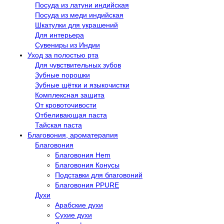
Посуда из латуни индийская
Посуда из меди индийская
Шкатулки для украшений
Для интерьера
Сувениры из Индии
Уход за полостью рта
Для чувствительных зубов
Зубные порошки
Зубные щётки и языкочистки
Комплексная защита
От кровоточивости
Отбеливающая паста
Тайская паста
Благовония, ароматерапия
Благовония
Благовония Hem
Благовония Конусы
Подставки для благовоний
Благовония PPURE
Духи
Арабские духи
Сухие духи