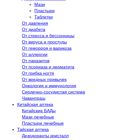
Мази
Пластыри
Таблетки
От давления
От диабета
От стресса и бессонницы
От вируса и простуды
От геморроя и варикоза
От аллергии
От паразитов
От псориаза и дерматита
От грибка ногтя
От вредных привычек
Онкология и иммунология
Сердечно-сосудистая система
Чаванпраш
Китайская аптека
Китайские БАДы
Мази лечебные
Пластыри лечебные
Тайская аптека
Дезодоранты кристалл