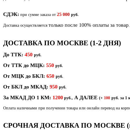
СДЭК:
25 000
при сумме заказа от
руб.
только после 100% оплаты за товар
Доставка осуществляется
.
ДОСТАВКА ПО МОСКВЕ (1-2 ДНЯ)
До ТТК:
450
р
уб.
От ТТК до МЦК:
550
руб.
От МЦК до БКЛ:
650
р
уб.
От БКЛ до МКАД:
950
р
уб.
За МКАД ДО 1 КМ:
1200
А ДАЛЕЕ
руб.,
(+
100
руб. за 1 
Оплата наличными при получении товара или онлайн перевод на кор
СРОЧНАЯ ДОСТАВКА ПО МОСКВЕ (в т