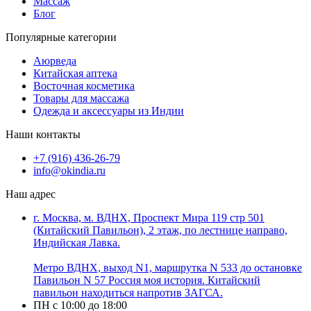
Массаж
Блог
Популярные категории
Аюрведа
Китайская аптека
Восточная косметика
Товары для массажа
Одежда и аксессуары из Индии
Наши контакты
+7 (916) 436-26-79
info@okindia.ru
Наш адрес
г. Москва, м. ВДНХ, Проспект Мира 119 стр 501
(Китайский Павильон), 2 этаж, по лестнице направо,
Индийская Лавка.
Метро ВДНХ, выход N1, маршрутка N 533 до остановке
Павильон N 57 Россия моя история. Китайский
павильон находиться напротив ЗАГСА.
ПН с 10:00 до 18:00