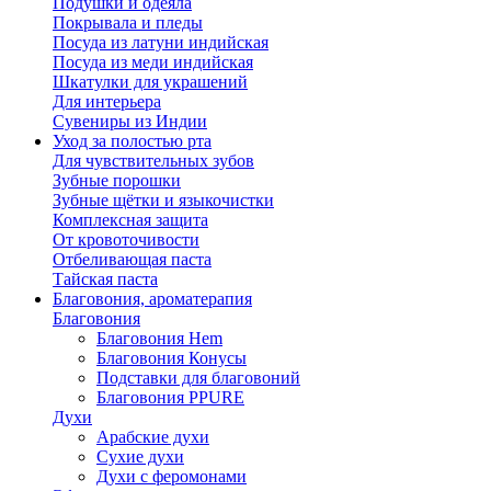
Подушки и одеяла
Покрывала и пледы
Посуда из латуни индийская
Посуда из меди индийская
Шкатулки для украшений
Для интерьера
Сувениры из Индии
Уход за полостью рта
Для чувствительных зубов
Зубные порошки
Зубные щётки и языкочистки
Комплексная защита
От кровоточивости
Отбеливающая паста
Тайская паста
Благовония, ароматерапия
Благовония
Благовония Hem
Благовония Конусы
Подставки для благовоний
Благовония PPURE
Духи
Арабские духи
Сухие духи
Духи с феромонами