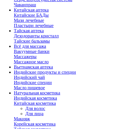
Чаванпраш
Китайская аптека
Китайские БАДы
Мази лечебные
Пластыри лечебные
Тайская аптека
Дезодоранты кристалл
Тайские бальзамы
Всё для массажа
Вакуумные банки
Массажеры
Массажное масло
Вьетнамская аптека
Индийские продукты и специи
Индийский чай
Индийские специи
Масло пищевое
Натуральная косметика
Индийская косметика
Китайская косметика
Для волос
Для лица
Макияж
Корейская косметика