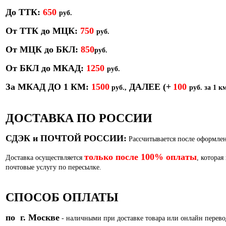
До ТТК:
650
руб.
От ТТК до МЦК:
750
руб.
От МЦК до БКЛ:
850
р
уб.
От БКЛ до МКАД:
1250
руб.
За МКАД ДО 1 КМ:
1500
ДАЛЕЕ
(+
100
руб.,
руб. за 1 км
ДОСТАВКА ПО РОССИИ
СДЭК и ПОЧТОЙ РОССИИ:
Рассчитывается после оформлен
только после 100% оплаты
Доставка осуществляется
, которая
почтовые услугу по пересылке.
СПОСОБ ОПЛАТЫ
по г. Москве
- наличными при доставке товара или
онлайн перево