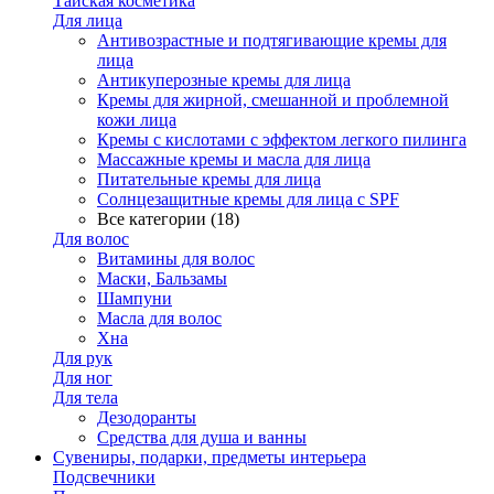
Тайская косметика
Для лица
Антивозрастные и подтягивающие кремы для
лица
Антикуперозные кремы для лица
Кремы для жирной, смешанной и проблемной
кожи лица
Кремы с кислотами с эффектом легкого пилинга
Массажные кремы и масла для лица
Питательные кремы для лица
Солнцезащитные кремы для лица с SPF
Все категории (18)
Для волос
Витамины для волос
Маски, Бальзамы
Шампуни
Масла для волос
Хна
Для рук
Для ног
Для тела
Дезодоранты
Средства для душа и ванны
Сувениры, подарки, предметы интерьера
Подсвечники