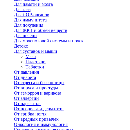
Для памяти и мозга
Для глаз
Для ЛОР-органов
Для иммунитета
Для похудения
Для ЖКТ и обмен веществ
Для печени
Для мочеполовой системы и почек
Детокс
Для суставов и мышц
Мази
Пластыри
Таблетки
От давления
От диабета
От стресса и бессонницы
От вируса и простуды
От геморроя и варикоза
От аллергии
От паразитов
От псориаза и дерматита
От грибка ногтя
От вредных привычек
Онкология и иммунология
Сердечно-сосудистая система