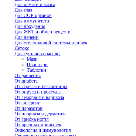
Для памяти и мозга
Для глаз
Для ЛОР-органов
Для иммунитета
Для похудения
Для ЖКТ и обмен веществ
Для печени
Для мочеполовой системы и почек
Детокс
Для суставов и мышц
Мази
Пластыри
Таблетки
От давления
От диабета
От стресса и бессонницы
От вируса и простуды
От геморроя и варикоза
От аллергии
От паразитов
От псориаза и дерматита
От грибка ногтя
От вредных привычек
Онкология и иммунология
Сердечно-сосудистая система