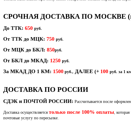
СРОЧНАЯ ДОСТАВКА ПО МОСКВЕ (в т
До ТТК:
650
руб.
От ТТК до МЦК:
750
руб.
От МЦК до БКЛ:
850
р
уб.
От БКЛ до МКАД:
1250
руб.
За МКАД ДО 1 КМ:
1500
ДАЛЕЕ
(+
100
руб.,
руб. за 1 км
ДОСТАВКА ПО РОССИИ
СДЭК и ПОЧТОЙ РОССИИ:
Рассчитывается после оформлен
только после 100% оплаты
Доставка осуществляется
, которая
почтовые услугу по пересылке.