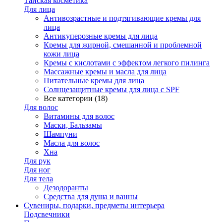
Тайская косметика
Для лица
Антивозрастные и подтягивающие кремы для
лица
Антикуперозные кремы для лица
Кремы для жирной, смешанной и проблемной
кожи лица
Кремы с кислотами с эффектом легкого пилинга
Массажные кремы и масла для лица
Питательные кремы для лица
Солнцезащитные кремы для лица с SPF
Все категории (18)
Для волос
Витамины для волос
Маски, Бальзамы
Шампуни
Масла для волос
Хна
Для рук
Для ног
Для тела
Дезодоранты
Средства для душа и ванны
Сувениры, подарки, предметы интерьера
Подсвечники