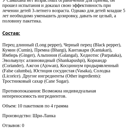
У Самахана нет возрастных ограничений для приема, он
прошел испытания и доказал свою эффективность при
лечении детей 3-летнего возраста. Однако для детей младше 5
лет необходимо уменьшить дозировку, давать не целый, а
половину пакетика.
Состав:
Перец длинный (Long pepper), Черный перец (Black pepper),
Кумин (Cumin), Премна (Bhargi), Кантакари (Kantakari),
Имбирь (Ginger), Альпиния (Galangal), Хедиотис (Parpataka),
Эвольвулус алзиновидный (Shankapushpi), Кориандр
(Coriander), Ажгон (Ajowan), Косциниум продырявленный
(False calumba), Юстиция сосудистая (Vasaka), Солодка
(Licorice). Другие ингредиенты (Other ingredients):
Тростниковый сахар (Cane Sugar).
Противопоказания: Возможна индивидуальная
непереносимость ингредиентов.
Объем: 10 пакетиков по 4 грамма
Производство: Шри-Ланка
Отзывов: 0