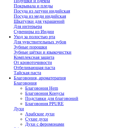
Подушки и одеяла
Покрывала и пледы
Посуда из латуни индийская
Посуда из меди индийская
Шкатулки для украшений
Для интерьера
Сувениры из Индии
Уход за полостью рта
Для чувствительных зубов
Зубные порошки
Зубные щётки и языкочистки
Комплексная защита
От кровоточивости
Отбеливающая паста
Тайская паста
Благовония, ароматерапия
Благовония
Благовония Hem
Благовония Конусы
Подставки для благовоний
Благовония PPURE
Духи
Арабские духи
Сухие духи
Духи с феромонами