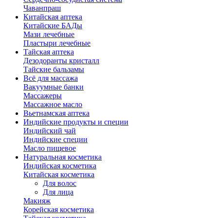
Чаванпраш
Китайская аптека
Китайские БАДы
Мази лечебные
Пластыри лечебные
Тайская аптека
Дезодоранты кристалл
Тайские бальзамы
Всё для массажа
Вакуумные банки
Массажеры
Массажное масло
Вьетнамская аптека
Индийские продукты и специи
Индийский чай
Индийские специи
Масло пищевое
Натуральная косметика
Индийская косметика
Китайская косметика
Для волос
Для лица
Макияж
Корейская косметика