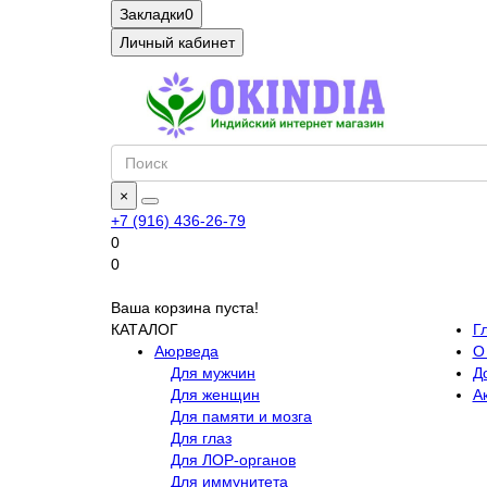
Закладки
0
Личный кабинет
×
+7 (916) 436-26-79
0
0
Ваша корзина пуста!
КАТАЛОГ
Г
Аюрведа
О
Для мужчин
Д
Для женщин
А
Для памяти и мозга
Для глаз
Для ЛОР-органов
Для иммунитета