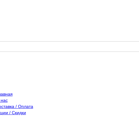
лавная
 нас
оставка / Оплата
кции / Скидки