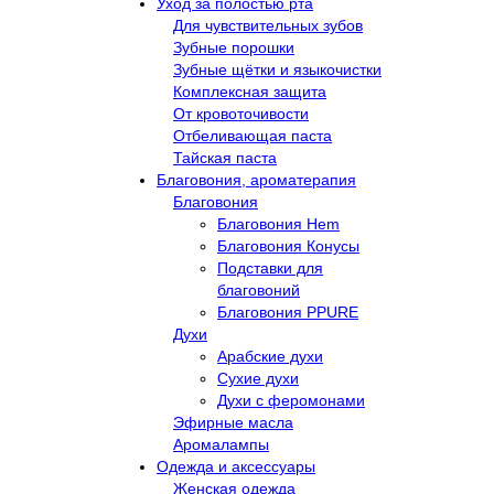
Уход за полостью рта
Для чувствительных зубов
Зубные порошки
Зубные щётки и языкочистки
Комплексная защита
От кровоточивости
Отбеливающая паста
Тайская паста
Благовония, ароматерапия
Благовония
Благовония Hem
Благовония Конусы
Подставки для
благовоний
Благовония PPURE
Духи
Арабские духи
Сухие духи
Духи с феромонами
Эфирные масла
Аромалампы
Одежда и аксессуары
Женская одежда