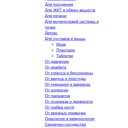
Для похудения
Для ЖКТ и обмен веществ
Для печени
Для мочеполовой системы и
почек
Детокс
Для суставов и мышц
Мази
Пластыри
Таблетки
От давления
От диабета
От стресса и бессонницы
От вируса и простуды
От геморроя и варикоза
От аллергии
От паразитов
От псориаза и дерматита
От грибка ногтя
От вредных привычек
Онкология и иммунология
Сердечно-сосудистая