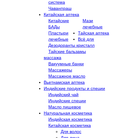
система
Чаванпраш
Китайская аптека
Китайские
Мази
БАДы
лечебные
Пластыри
Тайская аптека
лечебные
Всё для
Дезодоранты кристалл
Тайские бальзамы
массажа
Вакуумные банки
Массажеры
Массажное масло
Вьетнамская аптека
Индийские продукты и специи
Индийский чай
Индийские специи
Масло пищевое
Натуральная косметика
Индийская косметика
Китайская косметика
Для волос
Для лица