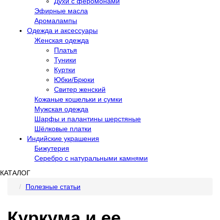
Духи с феромонами
Эфирные масла
Аромалампы
Одежда и аксессуары
Женская одежда
Платья
Туники
Куртки
Юбки/Брюки
Свитер женский
Кожаные кошельки и сумки
Мужская одежда
Шарфы и палантины шерстяные
Шёлковые платки
Индийские украшения
Бижутерия
Серебро с натуральными камнями
КАТАЛОГ
Полезные статьи
Куркума и ее