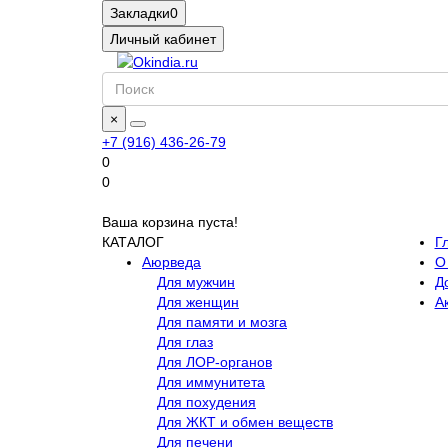
Закладки
0
Личный кабинет
×
+7 (916) 436-26-79
0
0
Ваша корзина пуста!
КАТАЛОГ
Г
Аюрведа
О
Для мужчин
Д
Для женщин
А
Для памяти и мозга
Для глаз
Для ЛОР-органов
Для иммунитета
Для похудения
Для ЖКТ и обмен веществ
Для печени