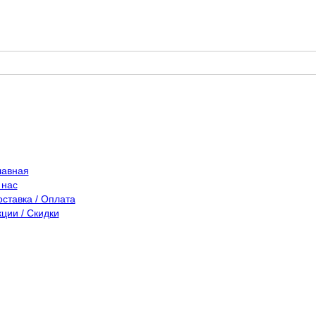
лавная
 нас
оставка / Оплата
кции / Скидки