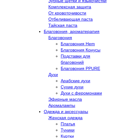
Зубные щётки и языкочистки
Комплексная защита
От кровоточивости
Отбеливающая паста
Тайская паста
Благовония, ароматерапия
Благовония
Благовония Hem
Благовония Конусы
Подставки для
благовоний
Благовония PPURE
Духи
Арабские духи
Сухие духи
Духи с феромонами
Эфирные масла
Аромалампы
Одежда и аксессуары
Женская одежда
Платья
Туники
Куртки