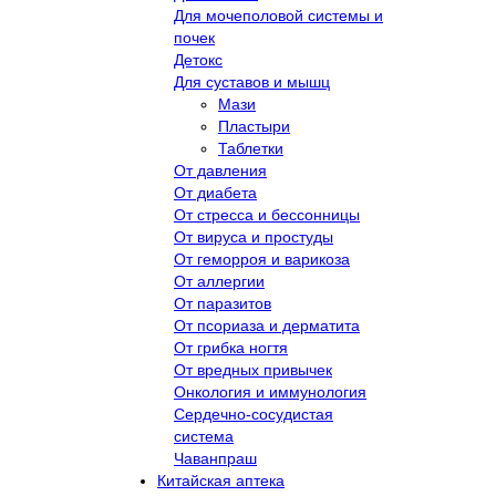
Для мочеполовой системы и
почек
Детокс
Для суставов и мышц
Мази
Пластыри
Таблетки
От давления
От диабета
От стресса и бессонницы
От вируса и простуды
От геморроя и варикоза
От аллергии
От паразитов
От псориаза и дерматита
От грибка ногтя
От вредных привычек
Онкология и иммунология
Сердечно-сосудистая
система
Чаванпраш
Китайская аптека