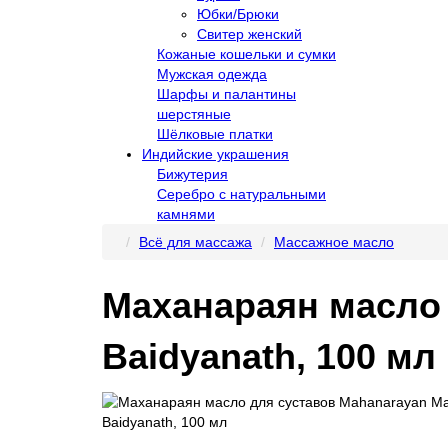
Юбки/Брюки
Свитер женский
Кожаные кошельки и сумки
Мужская одежда
Шарфы и палантины
шерстяные
Шёлковые платки
Индийские украшения
Бижутерия
Серебро с натуральными
камнями
Всё для массажа
Массажное масло
Маханараян масло 
Baidyanath, 100 мл