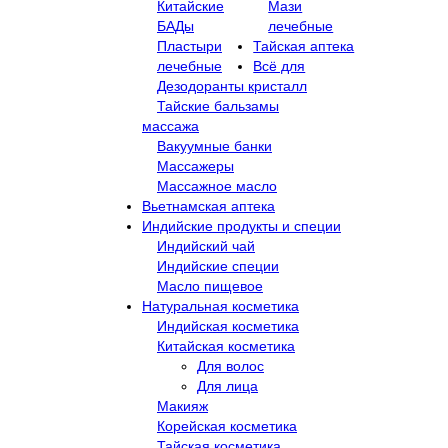
Китайские
Мази
БАДы
лечебные
Пластыри
Тайская аптека
лечебные
Всё для
Дезодоранты кристалл
Тайские бальзамы
массажа
Вакуумные банки
Массажеры
Массажное масло
Вьетнамская аптека
Индийские продукты и специи
Индийский чай
Индийские специи
Масло пищевое
Натуральная косметика
Индийская косметика
Китайская косметика
Для волос
Для лица
Макияж
Корейская косметика
Тайская косметика