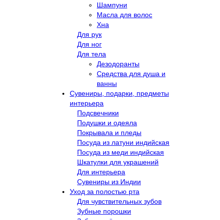
Шампуни
Масла для волос
Хна
Для рук
Для ног
Для тела
Дезодоранты
Средства для душа и
ванны
Сувениры, подарки, предметы
интерьера
Подсвечники
Подушки и одеяла
Покрывала и пледы
Посуда из латуни индийская
Посуда из меди индийская
Шкатулки для украшений
Для интерьера
Сувениры из Индии
Уход за полостью рта
Для чувствительных зубов
Зубные порошки