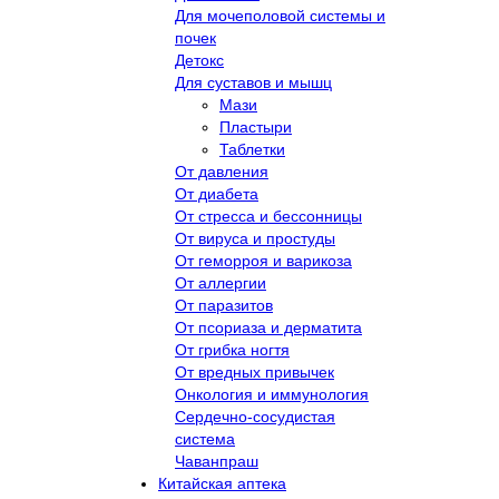
Для мочеполовой системы и
почек
Детокс
Для суставов и мышц
Мази
Пластыри
Таблетки
От давления
От диабета
От стресса и бессонницы
От вируса и простуды
От геморроя и варикоза
От аллергии
От паразитов
От псориаза и дерматита
От грибка ногтя
От вредных привычек
Онкология и иммунология
Сердечно-сосудистая
система
Чаванпраш
Китайская аптека