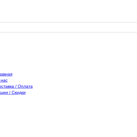
лавная
 нас
оставка / Оплата
кции / Скидки