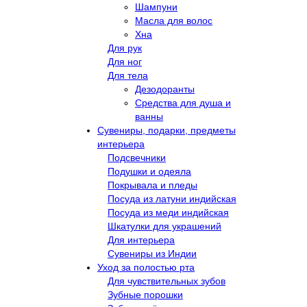
Шампуни
Масла для волос
Хна
Для рук
Для ног
Для тела
Дезодоранты
Средства для душа и
ванны
Сувениры, подарки, предметы
интерьера
Подсвечники
Подушки и одеяла
Покрывала и пледы
Посуда из латуни индийская
Посуда из меди индийская
Шкатулки для украшений
Для интерьера
Сувениры из Индии
Уход за полостью рта
Для чувствительных зубов
Зубные порошки