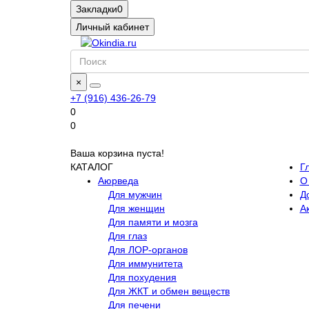
Закладки
0
Личный кабинет
×
+7 (916) 436-26-79
0
0
Ваша корзина пуста!
КАТАЛОГ
Г
Аюрведа
О
Для мужчин
Д
Для женщин
А
Для памяти и мозга
Для глаз
Для ЛОР-органов
Для иммунитета
Для похудения
Для ЖКТ и обмен веществ
Для печени