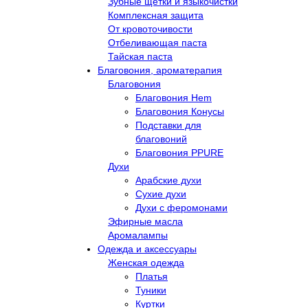
Зубные щётки и языкочистки
Комплексная защита
От кровоточивости
Отбеливающая паста
Тайская паста
Благовония, ароматерапия
Благовония
Благовония Hem
Благовония Конусы
Подставки для
благовоний
Благовония PPURE
Духи
Арабские духи
Сухие духи
Духи с феромонами
Эфирные масла
Аромалампы
Одежда и аксессуары
Женская одежда
Платья
Туники
Куртки