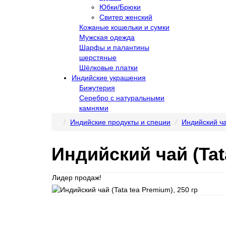
Юбки/Брюки
Свитер женский
Кожаные кошельки и сумки
Мужская одежда
Шарфы и палантины
шерстяные
Шёлковые платки
Индийские украшения
Бижутерия
Серебро с натуральными
камнями
Индийские продукты и специи
Индийский ч
Индийский чай (Tata
Лидер продаж!