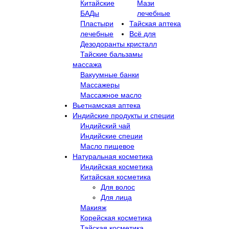
Китайские
Мази
БАДы
лечебные
Пластыри
Тайская аптека
лечебные
Всё для
Дезодоранты кристалл
Тайские бальзамы
массажа
Вакуумные банки
Массажеры
Массажное масло
Вьетнамская аптека
Индийские продукты и специи
Индийский чай
Индийские специи
Масло пищевое
Натуральная косметика
Индийская косметика
Китайская косметика
Для волос
Для лица
Макияж
Корейская косметика
Тайская косметика