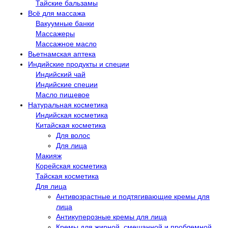
Тайские бальзамы
Всё для массажа
Вакуумные банки
Массажеры
Массажное масло
Вьетнамская аптека
Индийские продукты и специи
Индийский чай
Индийские специи
Масло пищевое
Натуральная косметика
Индийская косметика
Китайская косметика
Для волос
Для лица
Макияж
Корейская косметика
Тайская косметика
Для лица
Антивозрастные и подтягивающие кремы для
лица
Антикуперозные кремы для лица
Кремы для жирной, смешанной и проблемной