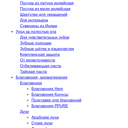
Посуда из латуни индийская
Посуда из меди индийская
Шкатулки для украшений
Для интерьера
Сувениры из Индии
Уход за полостью рта
Для чувствительных зубов
Зубные порошки
Зубные щётки и языкочистки
Комплексная защита
От кровоточивости
Отбеливающая паста
Тайская паста
Благовония, ароматерапия
Благовония
Благовония Hem
Благовония Конусы
Подставки для благовоний
Благовония PPURE
Духи
Арабские духи
Сухие духи