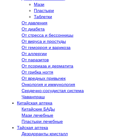
Мази
Пластыри
Таблетки
От давления
От диабета
От стресса и бессонницы
От вируса и простуды
От геморроя и варикоза
От аллергии
От паразитов
От псориаза и дерматита
От грибка ногтя
От вредных привычек
Онкология и иммунология
Сердечно-сосудистая система
Чаванпраш
Китайская аптека
Китайские БАДы
Мази лечебные
Пластыри лечебные
Тайская аптека
Дезодоранты кристалл