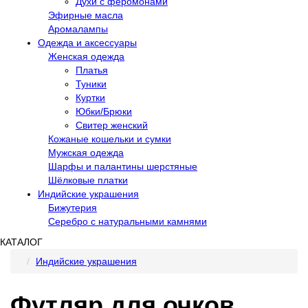
Духи с феромонами
Эфирные масла
Аромалампы
Одежда и аксессуары
Женская одежда
Платья
Туники
Куртки
Юбки/Брюки
Свитер женский
Кожаные кошельки и сумки
Мужская одежда
Шарфы и палантины шерстяные
Шёлковые платки
Индийские украшения
Бижутерия
Серебро с натуральными камнями
КАТАЛОГ
Индийские украшения
Футляр для очков