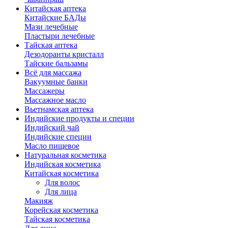
Китайская аптека
Китайские БАДы
Мази лечебные
Пластыри лечебные
Тайская аптека
Дезодоранты кристалл
Тайские бальзамы
Всё для массажа
Вакуумные банки
Массажеры
Массажное масло
Вьетнамская аптека
Индийские продукты и специи
Индийский чай
Индийские специи
Масло пищевое
Натуральная косметика
Индийская косметика
Китайская косметика
Для волос
Для лица
Макияж
Корейская косметика
Тайская косметика