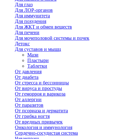
Для глаз
Для ЛОР-органов
Для иммунитета
Для похудения
Для ЖКТ и обмен веществ
Для печени
Для мочеполовой системы и почек
Детокс
Для суставов и мышц
Мази
Пластыри
Таблетки
От давления
От диабета
От стресса и бессонницы
От вируса и простуды
От геморроя и варикоза
От аллергии
От паразитов
От псориаза и дерматита
От грибка ногтя
От вредных привычек
Онкология и иммунология
Сердечно-сосудистая система
Чаванпраш