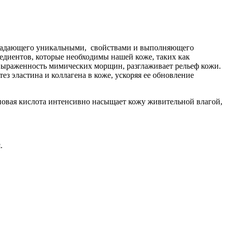
 обладающего уникальными, свойствами и выполняющего
диентов, которые необходимы нашей коже, таких как
и выраженность мимических морщин, разглаживает рельеф кожи.
з эластина и коллагена в коже, ускоряя ее обновление
оновая кислота интенсивно насыщает кожу живительной влагой,
.