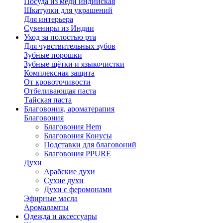
Посуда из меди индийская
Шкатулки для украшений
Для интерьера
Сувениры из Индии
Уход за полостью рта
Для чувствительных зубов
Зубные порошки
Зубные щётки и языкочистки
Комплексная защита
От кровоточивости
Отбеливающая паста
Тайская паста
Благовония, ароматерапия
Благовония
Благовония Hem
Благовония Конусы
Подставки для благовоний
Благовония PPURE
Духи
Арабские духи
Сухие духи
Духи с феромонами
Эфирные масла
Аромалампы
Одежда и аксессуары