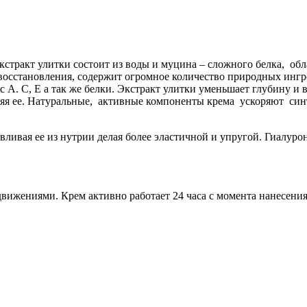
 Экстракт улитки состоит из воды и муцина – сложного белка,
осстановления, содержит огромное количество природных ингре
с А. С, Е а так же белки. Экстракт улитки уменьшает глубину 
яя ее. Натуральные, активные компоненты крема ускоряют синте
вливая ее из нутрии делая более эластичной и упругой. Гиалур
ижениями. Крем активно работает 24 часа с момента нанесения