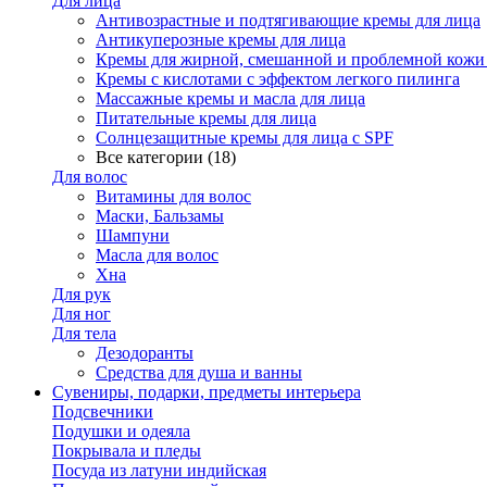
Для лица
Антивозрастные и подтягивающие кремы для лица
Антикуперозные кремы для лица
Кремы для жирной, смешанной и проблемной кожи
Кремы с кислотами с эффектом легкого пилинга
Массажные кремы и масла для лица
Питательные кремы для лица
Солнцезащитные кремы для лица с SPF
Все категории (18)
Для волос
Витамины для волос
Маски, Бальзамы
Шампуни
Масла для волос
Хна
Для рук
Для ног
Для тела
Дезодоранты
Средства для душа и ванны
Сувениры, подарки, предметы интерьера
Подсвечники
Подушки и одеяла
Покрывала и пледы
Посуда из латуни индийская