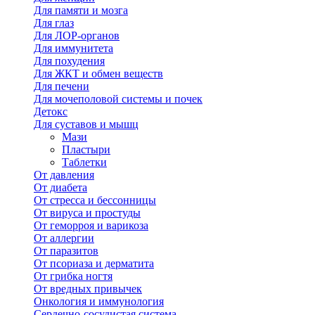
Для памяти и мозга
Для глаз
Для ЛОР-органов
Для иммунитета
Для похудения
Для ЖКТ и обмен веществ
Для печени
Для мочеполовой системы и почек
Детокс
Для суставов и мышц
Мази
Пластыри
Таблетки
От давления
От диабета
От стресса и бессонницы
От вируса и простуды
От геморроя и варикоза
От аллергии
От паразитов
От псориаза и дерматита
От грибка ногтя
От вредных привычек
Онкология и иммунология
Сердечно-сосудистая система