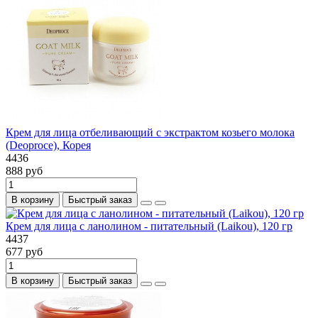
Крем для лица отбеливающий с экстрактом козьего молока
(Deoproce), Корея
4436
888 руб
В корзину
Быстрый заказ
Крем для лица с ланолином - питательный (Laikou), 120 гр
4437
677 руб
В корзину
Быстрый заказ