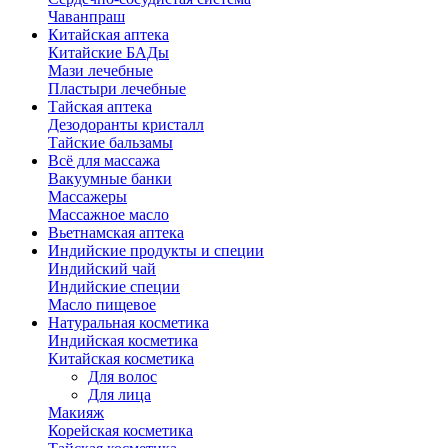
Чаванпраш
Китайская аптека
Китайские БАДы
Мази лечебные
Пластыри лечебные
Тайская аптека
Дезодоранты кристалл
Тайские бальзамы
Всё для массажа
Вакуумные банки
Массажеры
Массажное масло
Вьетнамская аптека
Индийские продукты и специи
Индийский чай
Индийские специи
Масло пищевое
Натуральная косметика
Индийская косметика
Китайская косметика
Для волос
Для лица
Макияж
Корейская косметика