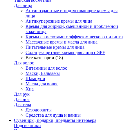
Тайская косметика
Для лица
Антивозрастные и подтягивающие кремы для
лица
Антикуперозные кремы для лица
Кремы для жирной, смешанной и проблемной
кожи лица
Кремы с кислотами с эффектом легкого пилинга
Массажные кремы и масла для лица
Питательные кремы для лица
Солнцезащитные кремы для лица с SPF
Все категории (18)
Для волос
Витамины для волос
Маски, Бальзамы
Шампуни
Масла для волос
Хна
Для рук
Для ног
Для тела
Дезодоранты
Средства для душа и ванны
Сувениры, подарки, предметы интерьера
Подсвечники