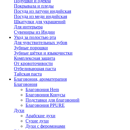
Подушки и одеяла
Покрывала и пледы
Посуда из латуни индийская
Посуда из меди индийская
Шкатулки для украшений
Для интерьера
Сувениры из Индии
Уход за полостью рта
Для чувствительных зубов
Зубные порошки
Зубные щётки и языкочистки
Комплексная защита
От кровоточивости
Отбеливающая паста
Тайская паста
Благовония, ароматерапия
Благовония
Благовония Hem
Благовония Конусы
Подставки для благовоний
Благовония PPURE
Духи
Арабские духи
Сухие духи
Духи с феромонами