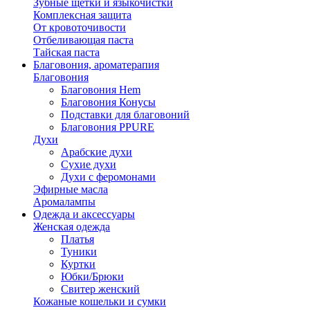
Зубные щётки и языкочистки
Комплексная защита
От кровоточивости
Отбеливающая паста
Тайская паста
Благовония, ароматерапия
Благовония
Благовония Hem
Благовония Конусы
Подставки для благовоний
Благовония PPURE
Духи
Арабские духи
Сухие духи
Духи с феромонами
Эфирные масла
Аромалампы
Одежда и аксессуары
Женская одежда
Платья
Туники
Куртки
Юбки/Брюки
Свитер женский
Кожаные кошельки и сумки