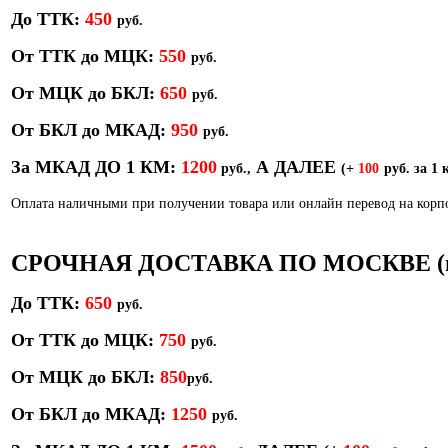
До ТТК:
450
р
уб.
От ТТК до МЦК:
550
руб.
От МЦК до БКЛ:
650
р
уб.
От БКЛ до МКАД:
950
р
уб.
За МКАД ДО 1 КМ:
1200
А ДАЛЕЕ
руб.,
(+
100
руб. за 1 
Оплата наличными при получении товара или онлайн перевод на кор
СРОЧНАЯ ДОСТАВКА ПО МОСКВЕ (в т
До ТТК:
650
руб.
От ТТК до МЦК:
750
руб.
От МЦК до БКЛ:
850
р
уб.
От БКЛ до МКАД:
1250
руб.