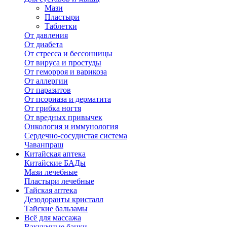
Мази
Пластыри
Таблетки
От давления
От диабета
От стресса и бессонницы
От вируса и простуды
От геморроя и варикоза
От аллергии
От паразитов
От псориаза и дерматита
От грибка ногтя
От вредных привычек
Онкология и иммунология
Сердечно-сосудистая система
Чаванпраш
Китайская аптека
Китайские БАДы
Мази лечебные
Пластыри лечебные
Тайская аптека
Дезодоранты кристалл
Тайские бальзамы
Всё для массажа
Вакуумные банки