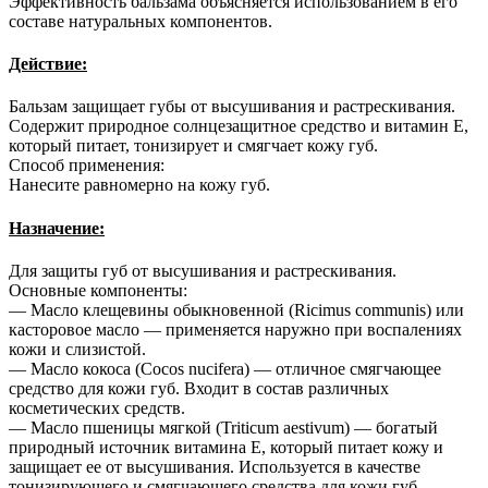
Эффективность бальзама объясняется использованием в его
составе натуральных компонентов.
Действие:
Бальзам защищает губы от высушивания и растрескивания.
Содержит природное солнцезащитное средство и витамин Е,
который питает, тонизирует и смягчает кожу губ.
Способ применения:
Нанесите равномерно на кожу губ.
Назначение:
Для защиты губ от высушивания и растрескивания.
Основные компоненты:
— Масло клещевины обыкновенной (Ricimus communis) или
касторовое масло — применяется наружно при воспалениях
кожи и слизистой.
— Масло кокоса (Cocos nucifera) — отличное смягчающее
средство для кожи губ. Входит в состав различных
косметических средств.
— Масло пшеницы мягкой (Triticum aestivum) — богатый
природный источник витамина Е, который питает кожу и
защищает ее от высушивания. Используется в качестве
тонизирующего и смягчающего средства для кожи губ.