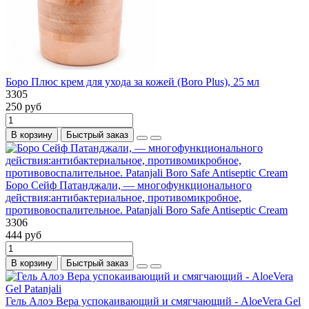
Боро Плюс крем для ухода за кожей (Boro Plus), 25 мл
3305
250 руб
В корзину
Быстрый заказ
Боро Сейф Патанджали, — многофункционального
действия:антибактериальное, противомикробное,
противовоспалительное. Patanjali Boro Safe Antiseptic Cream
3306
444 руб
В корзину
Быстрый заказ
Гель Алоэ Вера успокаивающий и смягчающий - AloeVera Gel