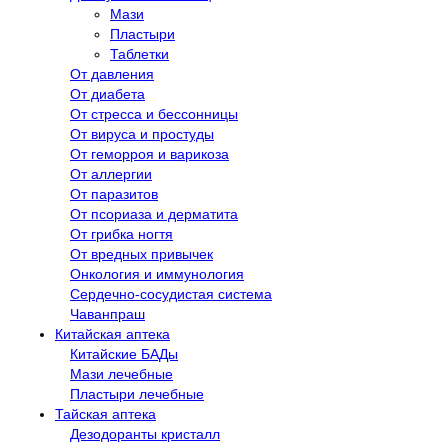
Мази
Пластыри
Таблетки
От давления
От диабета
От стресса и бессонницы
От вируса и простуды
От геморроя и варикоза
От аллергии
От паразитов
От псориаза и дерматита
От грибка ногтя
От вредных привычек
Онкология и иммунология
Сердечно-сосудистая система
Чаванпраш
Китайская аптека
Китайские БАДы
Мази лечебные
Пластыри лечебные
Тайская аптека
Дезодоранты кристалл