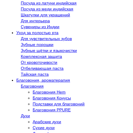
Посуда из латуни индийская
Посуда из меди индийская
Шкатулки для украшений
Для интерьера
Сувениры из Индии
Уход за полостью рта
Для чувствительных зубов
Зубные порошки
Зубные щётки и языкочистки
Комплексная защита
От кровоточивости
Отбеливающая паста
Тайская паста
Благовония, ароматерапия
Благовония
Благовония Hem
Благовония Конусы
Подставки для благовоний
Благовония PPURE
Духи
Арабские духи
Сухие духи