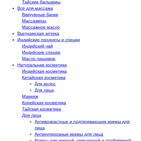
Тайские бальзамы
Всё для массажа
Вакуумные банки
Массажеры
Массажное масло
Вьетнамская аптека
Индийские продукты и специи
Индийский чай
Индийские специи
Масло пищевое
Натуральная косметика
Индийская косметика
Китайская косметика
Для волос
Для лица
Макияж
Корейская косметика
Тайская косметика
Для лица
Антивозрастные и подтягивающие кремы для
лица
Антикуперозные кремы для лица
Кремы для жирной, смешанной и проблемной