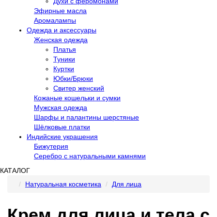
Духи с феромонами
Эфирные масла
Аромалампы
Одежда и аксессуары
Женская одежда
Платья
Туники
Куртки
Юбки/Брюки
Свитер женский
Кожаные кошельки и сумки
Мужская одежда
Шарфы и палантины шерстяные
Шёлковые платки
Индийские украшения
Бижутерия
Серебро с натуральными камнями
КАТАЛОГ
Натуральная косметика
Для лица
Крем для лица и тела с