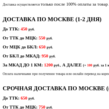
только после 100% оплаты за товар
Доставка осуществляется
.
ДОСТАВКА ПО МОСКВЕ (1-2 ДНЯ)
До ТТК:
450
р
уб.
От ТТК до МЦК:
550
руб.
От МЦК до БКЛ:
650
р
уб.
От БКЛ до МКАД:
950
р
уб.
За МКАД ДО 1 КМ:
1200
А ДАЛЕЕ
руб.,
(+
100
руб. за 1 
Оплата наличными при получении товара или онлайн перевод на кор
СРОЧНАЯ ДОСТАВКА ПО МОСКВЕ (в т
До ТТК:
650
руб.
От ТТК до МЦК:
750
руб.