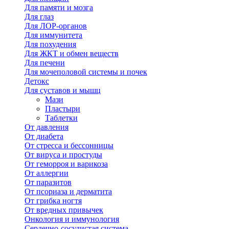
Для памяти и мозга
Для глаз
Для ЛОР-органов
Для иммунитета
Для похудения
Для ЖКТ и обмен веществ
Для печени
Для мочеполовой системы и почек
Детокс
Для суставов и мышц
Мази
Пластыри
Таблетки
От давления
От диабета
От стресса и бессонницы
От вируса и простуды
От геморроя и варикоза
От аллергии
От паразитов
От псориаза и дерматита
От грибка ногтя
От вредных привычек
Онкология и иммунология
Сердечно-сосудистая система