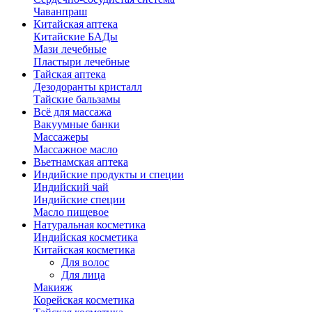
Чаванпраш
Китайская аптека
Китайские БАДы
Мази лечебные
Пластыри лечебные
Тайская аптека
Дезодоранты кристалл
Тайские бальзамы
Всё для массажа
Вакуумные банки
Массажеры
Массажное масло
Вьетнамская аптека
Индийские продукты и специи
Индийский чай
Индийские специи
Масло пищевое
Натуральная косметика
Индийская косметика
Китайская косметика
Для волос
Для лица
Макияж
Корейская косметика