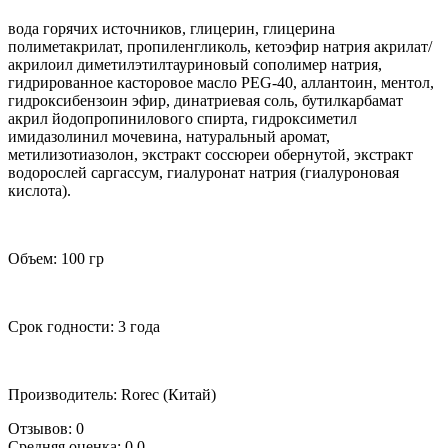
вода горячих источников, глицерин, глицерина
полиметакрилат, пропиленгликоль, кетоэфир натрия акрилат/
акрилоил диметилэтилтауриновый сополимер натрия,
гидрированное касторовое масло PEG-40, аллантоин, ментол,
гидроксибензоин эфир, динатриевая соль, бутилкарбамат
акрил йодопропинилового спирта, гидроксиметил
имидазолинил мочевина, натуральный аромат,
метилизотиазолон, экстракт соссюреи обернутой, экстракт
водорослей саргассум, гиалуронат натрия (гиалуроновая
кислота).
Объем: 100 гр
Срок годности: 3 года
Производитель: Roreс (Китай)
Отзывов: 0
Средняя оценка: 0.0