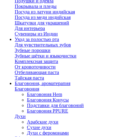
Подушки и одеяла
Покрывала и пледы
Посуда из латуни индийская
Посуда из меди индийская
Шкатулки для украшений
Для интерьера
Сувениры из Индии
Уход за полостью рта
Для чувствительных зубов
Зубные порошки
Зубные щётки и языкочистки
Комплексная защита
От кровоточивости
Отбеливающая паста
Тайская паста
Благовония, ароматерапия
Благовония
Благовония Hem
Благовония Конусы
Подставки для благовоний
Благовония PPURE
Духи
Арабские духи
Сухие духи
Духи с феромонами