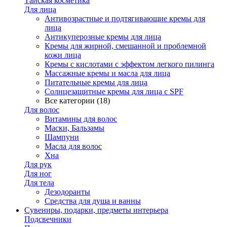
Тайская косметика
Для лица
Антивозрастные и подтягивающие кремы для
лица
Антикуперозные кремы для лица
Кремы для жирной, смешанной и проблемной
кожи лица
Кремы с кислотами с эффектом легкого пилинга
Массажные кремы и масла для лица
Питательные кремы для лица
Солнцезащитные кремы для лица с SPF
Все категории (18)
Для волос
Витамины для волос
Маски, Бальзамы
Шампуни
Масла для волос
Хна
Для рук
Для ног
Для тела
Дезодоранты
Средства для душа и ванны
Сувениры, подарки, предметы интерьера
Подсвечники