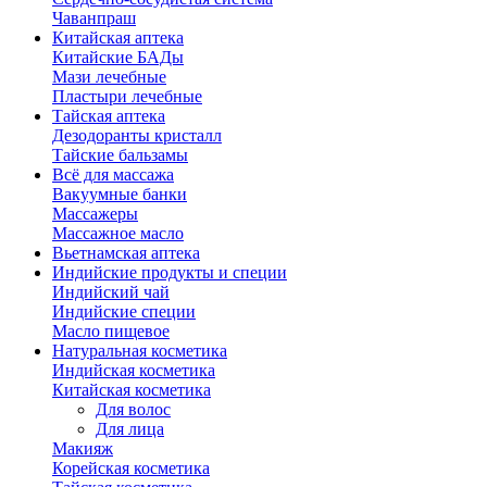
Чаванпраш
Китайская аптека
Китайские БАДы
Мази лечебные
Пластыри лечебные
Тайская аптека
Дезодоранты кристалл
Тайские бальзамы
Всё для массажа
Вакуумные банки
Массажеры
Массажное масло
Вьетнамская аптека
Индийские продукты и специи
Индийский чай
Индийские специи
Масло пищевое
Натуральная косметика
Индийская косметика
Китайская косметика
Для волос
Для лица
Макияж
Корейская косметика