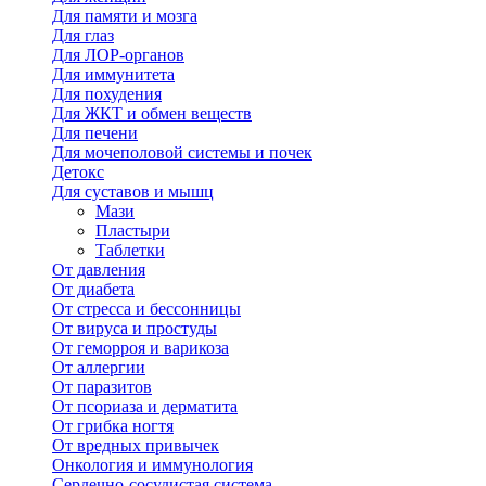
Для памяти и мозга
Для глаз
Для ЛОР-органов
Для иммунитета
Для похудения
Для ЖКТ и обмен веществ
Для печени
Для мочеполовой системы и почек
Детокс
Для суставов и мышц
Мази
Пластыри
Таблетки
От давления
От диабета
От стресса и бессонницы
От вируса и простуды
От геморроя и варикоза
От аллергии
От паразитов
От псориаза и дерматита
От грибка ногтя
От вредных привычек
Онкология и иммунология
Сердечно-сосудистая система