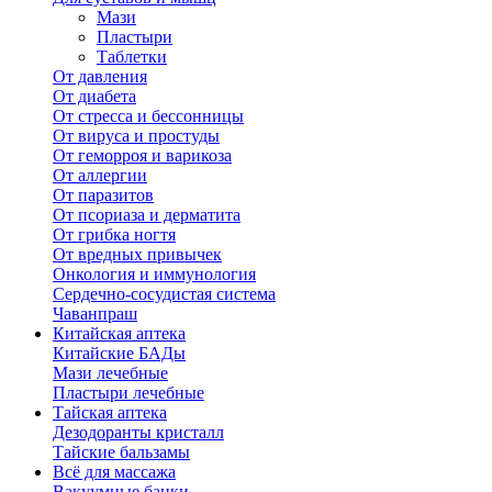
Мази
Пластыри
Таблетки
От давления
От диабета
От стресса и бессонницы
От вируса и простуды
От геморроя и варикоза
От аллергии
От паразитов
От псориаза и дерматита
От грибка ногтя
От вредных привычек
Онкология и иммунология
Сердечно-сосудистая система
Чаванпраш
Китайская аптека
Китайские БАДы
Мази лечебные
Пластыри лечебные
Тайская аптека
Дезодоранты кристалл
Тайские бальзамы
Всё для массажа
Вакуумные банки