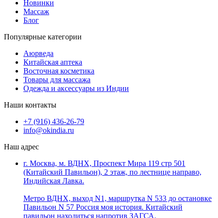
Новинки
Массаж
Блог
Популярные категории
Аюрведа
Китайская аптека
Восточная косметика
Товары для массажа
Одежда и аксессуары из Индии
Наши контакты
+7 (916) 436-26-79
info@okindia.ru
Наш адрес
г. Москва, м. ВДНХ, Проспект Мира 119 стр 501
(Китайский Павильон), 2 этаж, по лестнице направо,
Индийская Лавка.
Метро ВДНХ, выход N1, маршрутка N 533 до остановке
Павильон N 57 Россия моя история. Китайский
павильон находиться напротив ЗАГСА.