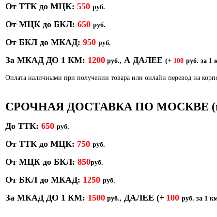
От ТТК до МЦК:
550
руб.
От МЦК до БКЛ:
650
р
уб.
От БКЛ до МКАД:
950
р
уб.
За МКАД ДО 1 КМ:
1200
А ДАЛЕЕ
руб.,
(+
100
руб. за 1 
Оплата наличными при получении товара или онлайн перевод на кор
СРОЧНАЯ ДОСТАВКА ПО МОСКВЕ (в т
До ТТК:
650
руб.
От ТТК до МЦК:
750
руб.
От МЦК до БКЛ:
850
р
уб.
От БКЛ до МКАД:
1250
руб.
За МКАД ДО 1 КМ:
1500
ДАЛЕЕ
(+
100
руб.,
руб. за 1 км