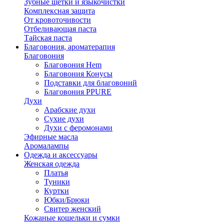
Зубные щётки и языкочистки
Комплексная защита
От кровоточивости
Отбеливающая паста
Тайская паста
Благовония, ароматерапия
Благовония
Благовония Hem
Благовония Конусы
Подставки для благовоний
Благовония PPURE
Духи
Арабские духи
Сухие духи
Духи с феромонами
Эфирные масла
Аромалампы
Одежда и аксессуары
Женская одежда
Платья
Туники
Куртки
Юбки/Брюки
Свитер женский
Кожаные кошельки и сумки