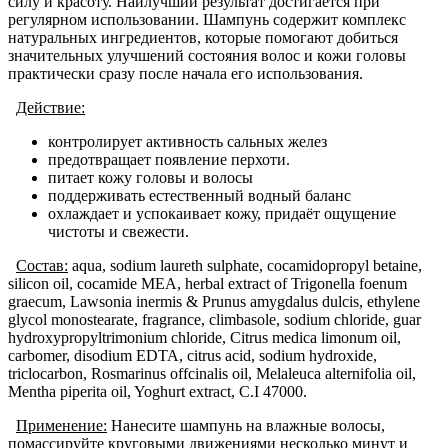
силу и красоту. Наилучший результат достигается при
регулярном использовании. Шампунь содержит комплекс
натуральных ингредиентов, которые помогают добиться
значительных улучшений состояния волос и кожи головы
практически сразу после начала его использования.
Действие:
контролирует активность сальных желез
предотвращает появление перхоти.
питает кожу головы и волосы
поддерживать естественный водный баланс
охлаждает и успокаивает кожу, придаёт ощущение
чистоты и свежести.
Состав:
aqua, sodium laureth sulphate, cocamidopropyl betaine,
silicon oil, cocamide MEA, herbal extract of Trigonella foenum
graecum, Lawsonia inermis & Prunus amygdalus dulcis, ethylene
glycol monostearate, fragrance, climbasole, sodium chloride, guar
hydroxypropyltrimonium chloride, Citrus medica limonum oil,
carbomer, disodium EDTA, citrus acid, sodium hydroxide,
triclocarbon, Rosmarinus offcinalis oil, Melaleuca alternifolia oil,
Mentha piperita oil, Yoghurt extract, C.I 47000.
Применение:
Нанесите шампунь на влажные волосы,
помассируйте круговыми движениями несколько минут и