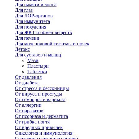
Для памяти и мозга
Для глаз
Для ЛОР-органов
Для иммунитета
Для похудения
Для ЖКТ и обмен веществ
Для печени
Для мочеполовой системы и почек
Детокс
Для суставов и мышц
Мази
Пластыри
Таблетки
От давления
От диабета
От стресса и бессонницы
От вируса и простуды
От геморроя и варикоза
От аллергии
От паразитов
От псориаза и дерматита
От грибка ногтя
От вредных привычек
Онкология и иммунология
Сердечно-сосудистая система