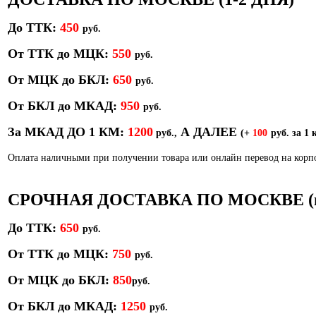
До ТТК:
450
р
уб.
От ТТК до МЦК:
550
руб.
От МЦК до БКЛ:
650
р
уб.
От БКЛ до МКАД:
950
р
уб.
За МКАД ДО 1 КМ:
1200
А ДАЛЕЕ
руб.,
(+
100
руб. за 1 
Оплата наличными при получении товара или онлайн перевод на кор
СРОЧНАЯ ДОСТАВКА ПО МОСКВЕ (в т
До ТТК:
650
руб.
От ТТК до МЦК:
750
руб.
От МЦК до БКЛ:
850
р
уб.
От БКЛ до МКАД:
1250
руб.