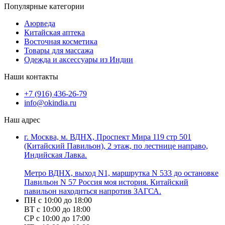
Популярные категории
Аюрведа
Китайская аптека
Восточная косметика
Товары для массажа
Одежда и аксессуары из Индии
Наши контакты
+7 (916) 436-26-79
info@okindia.ru
Наш адрес
г. Москва, м. ВДНХ, Проспект Мира 119 стр 501
(Китайский Павильон), 2 этаж, по лестнице направо,
Индийская Лавка.
Метро ВДНХ, выход N1, маршрутка N 533 до остановке
Павильон N 57 Россия моя история. Китайский
павильон находиться напротив ЗАГСА.
ПН с 10:00 до 18:00
ВТ с 10:00 до 18:00
СР с 10:00 до 17:00