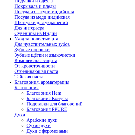
Подушки и одеяла
Покрывала и пледы
Посуда из латуни индийская
Посуда из меди индийская
Шкатулки для украшений
Для интерьера
Сувениры из Индии
Уход за полостью рта
Для чувствительных зубов
Зубные порошки
Зубные щётки и языкочистки
Комплексная защита
От кровоточивости
Отбеливающая паста
Тайская паста
Благовония, ароматерапия
Благовония
Благовония Hem
Благовония Конусы
Подставки для благовоний
Благовония PPURE
Духи
Арабские духи
Сухие духи
Духи с феромонами