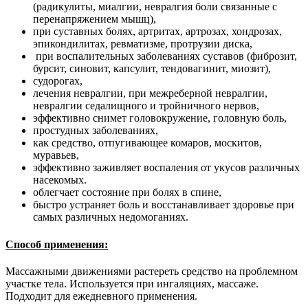
(радикулиты, миалгии, невралгия боли связанные с
перенапряжением мышц),
при суставных болях, артритах, артрозах, хондрозах,
эпикондилитах, ревматизме, протрузии диска,
при воспалительных заболеваниях суставов (фиброзит,
бурсит, синовит, капсулит, тендовагинит, миозит),
судорогах,
лечения невралгии, при межреберной невралгии,
невралгии седалищного и тройничного нервов,
эффективно снимет головокружение, головную боль,
простудных заболеваниях,
как средство, отпугивающее комаров, москитов,
муравьев,
эффективно заживляет воспаления от укусов различных
насекомых.
облегчает состояние при болях в спине,
быстро устраняет боль и восстанавливает здоровье при
самых различных недомоганиях.
Способ применения:
Массажными движениями растереть средство на проблемном
участке тела. Используется при ингаляциях, массаже.
Подходит для ежедневного применения.