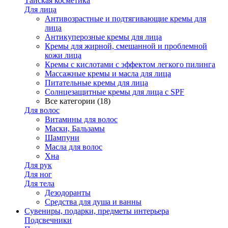
Тайская косметика
Для лица
Антивозрастные и подтягивающие кремы для
лица
Антикуперозные кремы для лица
Кремы для жирной, смешанной и проблемной
кожи лица
Кремы с кислотами с эффектом легкого пилинга
Массажные кремы и масла для лица
Питательные кремы для лица
Солнцезащитные кремы для лица с SPF
Все категории (18)
Для волос
Витамины для волос
Маски, Бальзамы
Шампуни
Масла для волос
Хна
Для рук
Для ног
Для тела
Дезодоранты
Средства для душа и ванны
Сувениры, подарки, предметы интерьера
Подсвечники