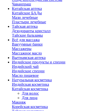
Чаванпраш
Китайская аптека
Китайские БАДы
Мази лечебные
Пластыри лечебные
Тайская аптека
Дезодоранты кристалл
Тайские бальзамы
Всё для массажа
Вакуумные банки
Массажеры
Массажное масло
Вьетнамская аптека
Индийские продукты и специи
Индийский чай
Индийские специи
Масло пищевое
Натуральная косметика
Индийская косметика
Китайская косметика
Для волос
Для лица
Макияж
Корейская косметика