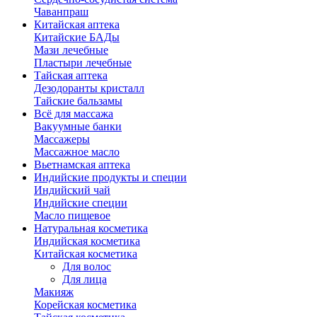
Чаванпраш
Китайская аптека
Китайские БАДы
Мази лечебные
Пластыри лечебные
Тайская аптека
Дезодоранты кристалл
Тайские бальзамы
Всё для массажа
Вакуумные банки
Массажеры
Массажное масло
Вьетнамская аптека
Индийские продукты и специи
Индийский чай
Индийские специи
Масло пищевое
Натуральная косметика
Индийская косметика
Китайская косметика
Для волос
Для лица
Макияж
Корейская косметика