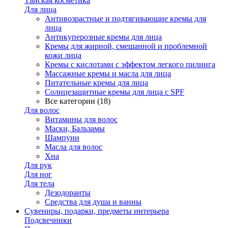
Тайская косметика
Для лица
Антивозрастные и подтягивающие кремы для
лица
Антикуперозные кремы для лица
Кремы для жирной, смешанной и проблемной
кожи лица
Кремы с кислотами с эффектом легкого пилинга
Массажные кремы и масла для лица
Питательные кремы для лица
Солнцезащитные кремы для лица с SPF
Все категории (18)
Для волос
Витамины для волос
Маски, Бальзамы
Шампуни
Масла для волос
Хна
Для рук
Для ног
Для тела
Дезодоранты
Средства для душа и ванны
Сувениры, подарки, предметы интерьера
Подсвечники