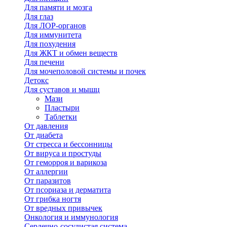
Для памяти и мозга
Для глаз
Для ЛОР-органов
Для иммунитета
Для похудения
Для ЖКТ и обмен веществ
Для печени
Для мочеполовой системы и почек
Детокс
Для суставов и мышц
Мази
Пластыри
Таблетки
От давления
От диабета
От стресса и бессонницы
От вируса и простуды
От геморроя и варикоза
От аллергии
От паразитов
От псориаза и дерматита
От грибка ногтя
От вредных привычек
Онкология и иммунология
Сердечно-сосудистая система