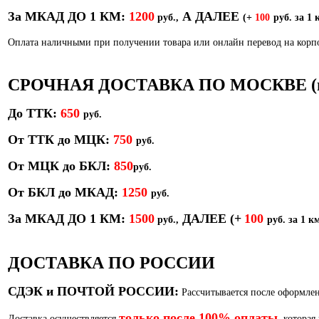
За МКАД ДО 1 КМ:
1200
А ДАЛЕЕ
руб.,
(+
100
руб. за 1 
Оплата наличными при получении товара или онлайн перевод на кор
СРОЧНАЯ ДОСТАВКА ПО МОСКВЕ (в т
До ТТК:
650
руб.
От ТТК до МЦК:
750
руб.
От МЦК до БКЛ:
850
р
уб.
От БКЛ до МКАД:
1250
руб.
За МКАД ДО 1 КМ:
1500
ДАЛЕЕ
(+
100
руб.,
руб. за 1 км
ДОСТАВКА ПО РОССИИ
СДЭК и ПОЧТОЙ РОССИИ:
Рассчитывается после оформлен
только после 100% оплаты
Доставка осуществляется
, которая