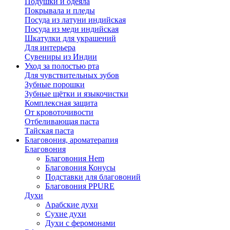
Подушки и одеяла
Покрывала и пледы
Посуда из латуни индийская
Посуда из меди индийская
Шкатулки для украшений
Для интерьера
Сувениры из Индии
Уход за полостью рта
Для чувствительных зубов
Зубные порошки
Зубные щётки и языкочистки
Комплексная защита
От кровоточивости
Отбеливающая паста
Тайская паста
Благовония, ароматерапия
Благовония
Благовония Hem
Благовония Конусы
Подставки для благовоний
Благовония PPURE
Духи
Арабские духи
Сухие духи
Духи с феромонами