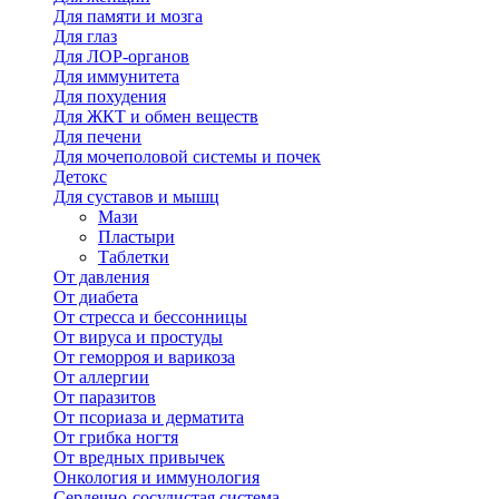
Для памяти и мозга
Для глаз
Для ЛОР-органов
Для иммунитета
Для похудения
Для ЖКТ и обмен веществ
Для печени
Для мочеполовой системы и почек
Детокс
Для суставов и мышц
Мази
Пластыри
Таблетки
От давления
От диабета
От стресса и бессонницы
От вируса и простуды
От геморроя и варикоза
От аллергии
От паразитов
От псориаза и дерматита
От грибка ногтя
От вредных привычек
Онкология и иммунология
Сердечно-сосудистая система