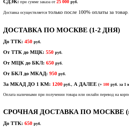
СДЭК:
25 000
при сумме заказа от
руб.
только после 100% оплаты за товар
Доставка осуществляется
.
ДОСТАВКА ПО МОСКВЕ (1-2 ДНЯ)
До ТТК:
450
р
уб.
От ТТК до МЦК:
550
руб.
От МЦК до БКЛ:
650
р
уб.
От БКЛ до МКАД:
950
р
уб.
За МКАД ДО 1 КМ:
1200
А ДАЛЕЕ
руб.,
(+
100
руб. за 1 
Оплата наличными при получении товара или онлайн перевод на кор
СРОЧНАЯ ДОСТАВКА ПО МОСКВЕ (в т
До ТТК:
650
руб.