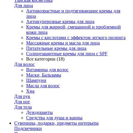
Тайская косметика
Для лица
Антивозрастные и подтягивающие кремы для
лица
Антикуперозные кремы для лица
Кремы для жирной, смешанной и проблемной
кожи лица
Кремы с кислотами с эффектом легкого пилинга
Массажные кремы и масла для лица
Питательные кремы для лица
Солнцезащитные кремы для лица с SPF
Все категории (18)
Для волос
Витамины для волос
Маски, Бальзамы
Шампуни
Масла для волос
Хна
Для рук
Для ног
Для тела
Дезодоранты
Средства для душа и ванны
Сувениры, подарки, предметы интерьера
Подсвечники