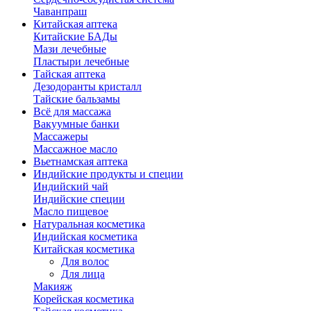
Чаванпраш
Китайская аптека
Китайские БАДы
Мази лечебные
Пластыри лечебные
Тайская аптека
Дезодоранты кристалл
Тайские бальзамы
Всё для массажа
Вакуумные банки
Массажеры
Массажное масло
Вьетнамская аптека
Индийские продукты и специи
Индийский чай
Индийские специи
Масло пищевое
Натуральная косметика
Индийская косметика
Китайская косметика
Для волос
Для лица
Макияж
Корейская косметика