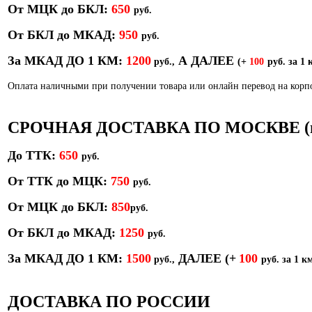
От МЦК до БКЛ:
650
р
уб.
От БКЛ до МКАД:
950
р
уб.
За МКАД ДО 1 КМ:
1200
А ДАЛЕЕ
руб.,
(+
100
руб. за 1 
Оплата наличными при получении товара или онлайн перевод на кор
СРОЧНАЯ ДОСТАВКА ПО МОСКВЕ (в т
До ТТК:
650
руб.
От ТТК до МЦК:
750
руб.
От МЦК до БКЛ:
850
р
уб.
От БКЛ до МКАД:
1250
руб.
За МКАД ДО 1 КМ:
1500
ДАЛЕЕ
(+
100
руб.,
руб. за 1 км
ДОСТАВКА ПО РОССИИ