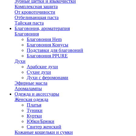
Зубные щётки и языкочистки
Комплексная защита
От кровоточивости
Отбеливающая паста
Тайская паста
Благовония, ароматерапия
Благовония
Благовония Hem
Благовония Конусы
Подставки для благовоний
Благовония PPURE
Духи
Арабские духи
Сухие духи
Духи с феромонами
Эфирные масла
Аромалампы
Одежда и аксессуары
Женская одежда
Платья
Туники
Куртки
Юбки/Брюки
Свитер женский
Кожаные кошельки и сумки