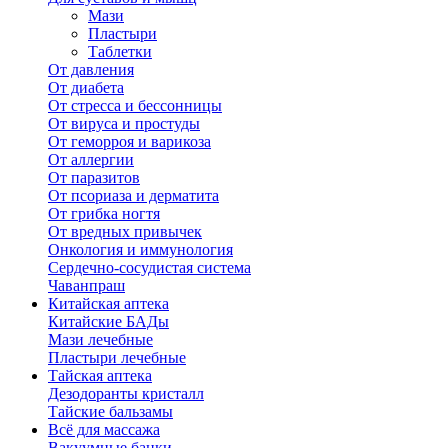
Мази
Пластыри
Таблетки
От давления
От диабета
От стресса и бессонницы
От вируса и простуды
От геморроя и варикоза
От аллергии
От паразитов
От псориаза и дерматита
От грибка ногтя
От вредных привычек
Онкология и иммунология
Сердечно-сосудистая система
Чаванпраш
Китайская аптека
Китайские БАДы
Мази лечебные
Пластыри лечебные
Тайская аптека
Дезодоранты кристалл
Тайские бальзамы
Всё для массажа
Вакуумные банки