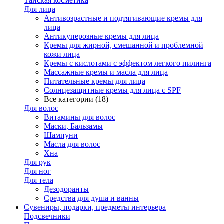
Тайская косметика
Для лица
Антивозрастные и подтягивающие кремы для
лица
Антикуперозные кремы для лица
Кремы для жирной, смешанной и проблемной
кожи лица
Кремы с кислотами с эффектом легкого пилинга
Массажные кремы и масла для лица
Питательные кремы для лица
Солнцезащитные кремы для лица с SPF
Все категории (18)
Для волос
Витамины для волос
Маски, Бальзамы
Шампуни
Масла для волос
Хна
Для рук
Для ног
Для тела
Дезодоранты
Средства для душа и ванны
Сувениры, подарки, предметы интерьера
Подсвечники