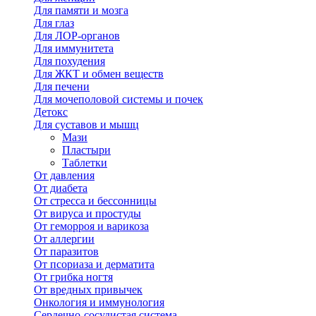
Для памяти и мозга
Для глаз
Для ЛОР-органов
Для иммунитета
Для похудения
Для ЖКТ и обмен веществ
Для печени
Для мочеполовой системы и почек
Детокс
Для суставов и мышц
Мази
Пластыри
Таблетки
От давления
От диабета
От стресса и бессонницы
От вируса и простуды
От геморроя и варикоза
От аллергии
От паразитов
От псориаза и дерматита
От грибка ногтя
От вредных привычек
Онкология и иммунология
Сердечно-сосудистая система