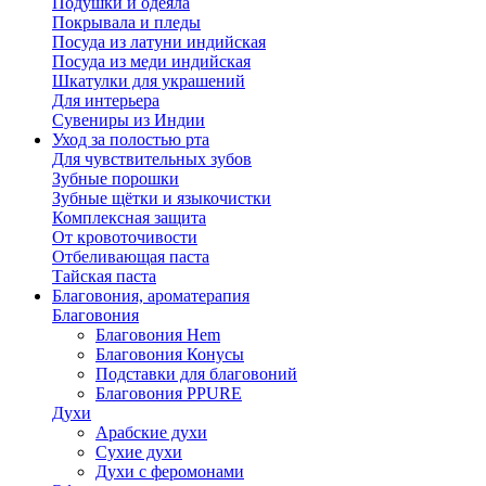
Подушки и одеяла
Покрывала и пледы
Посуда из латуни индийская
Посуда из меди индийская
Шкатулки для украшений
Для интерьера
Сувениры из Индии
Уход за полостью рта
Для чувствительных зубов
Зубные порошки
Зубные щётки и языкочистки
Комплексная защита
От кровоточивости
Отбеливающая паста
Тайская паста
Благовония, ароматерапия
Благовония
Благовония Hem
Благовония Конусы
Подставки для благовоний
Благовония PPURE
Духи
Арабские духи
Сухие духи
Духи с феромонами