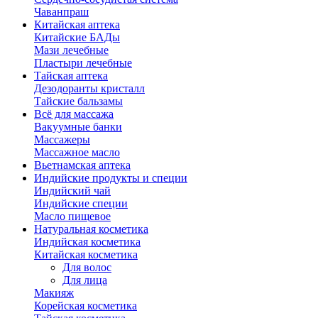
Чаванпраш
Китайская аптека
Китайские БАДы
Мази лечебные
Пластыри лечебные
Тайская аптека
Дезодоранты кристалл
Тайские бальзамы
Всё для массажа
Вакуумные банки
Массажеры
Массажное масло
Вьетнамская аптека
Индийские продукты и специи
Индийский чай
Индийские специи
Масло пищевое
Натуральная косметика
Индийская косметика
Китайская косметика
Для волос
Для лица
Макияж
Корейская косметика