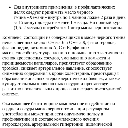
Для внутреннего применения: в профилактических
целях следует принимать масло черного
тмина «Хемани» внутрь по 1 чайной ложке 2 раза в день
за 15 минут до еды не менее 1 месяца. На полный курс
(1,5- 2 месяца) потребуется 1 литр масла черного тмина.
Комплекс, состоящий из содержащихся в масле черного тмина
ненасыщенных кислот Омега-6 и Омега-9, фитостеролов,
флавоноидов, витаминов А, С и Е, эфирных
масел, способствует укреплению и повышению эластичности
стенок кровеносных сосудов, уменьшению ломкости и
проницаемости капилляров, препятствует образованию
тромбов, снижает артериальное давление, способствует
снижению содержания в крови холестерина, предотвращая
образование опасных атеросклеротических бляшек, а также
купирует спазмы кровеносных сосудов и препятствует
развитию воспалительных процессов в сердечно-сосудистой
системе.
Оказывающее благотворное комплексное воздействие на
сердце и сосуды масло черного тмина при регулярном
употреблении может принести ощутимую пользу в
профилактике и в составе комплексного лечения
атеросклероза, артериальной гипертонии, ишемической