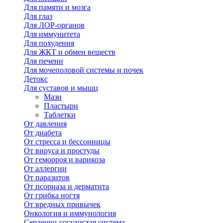
Для памяти и мозга
Для глаз
Для ЛОР-органов
Для иммунитета
Для похудения
Для ЖКТ и обмен веществ
Для печени
Для мочеполовой системы и почек
Детокс
Для суставов и мышц
Мази
Пластыри
Таблетки
От давления
От диабета
От стресса и бессонницы
От вируса и простуды
От геморроя и варикоза
От аллергии
От паразитов
От псориаза и дерматита
От грибка ногтя
От вредных привычек
Онкология и иммунология
Сердечно-сосудистая система