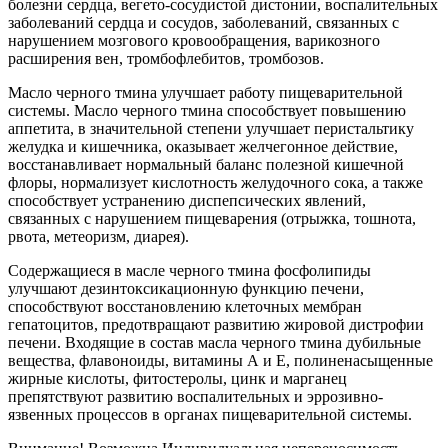
болезни сердца, вегето-сосудистой дистонии, воспалительных
заболеваний сердца и сосудов, заболеваний, связанных с
нарушением мозгового кровообращения, варикозного
расширения вен, тромбофлебитов, тромбозов.
Масло черного тмина улучшает работу пищеварительной
системы. Масло черного тмина способствует повышению
аппетита, в значительной степени улучшает перистальтику
желудка и кишечника, оказывает желчегонное действие,
восстанавливает нормальный баланс полезной кишечной
флоры, нормализует кислотность желудочного сока, а также
способствует устранению диспепсических явлений,
связанных с нарушением пищеварения (отрыжка, тошнота,
рвота, метеоризм, диарея).
Содержащиеся в масле черного тмина фосфолипиды
улучшают дезинтоксикационную функцию печени,
способствуют восстановлению клеточных мембран
гепатоцитов, предотвращают развитию жировой дистрофии
печени. Входящие в состав масла черного тмина дубильные
вещества, флавоноиды, витамины А и Е, полиненасыщенные
жирные кислоты, фитостеролы, цинк и марганец
препятствуют развитию воспалительных и эррозивно-
язвенных процессов в органах пищеварительной системы.