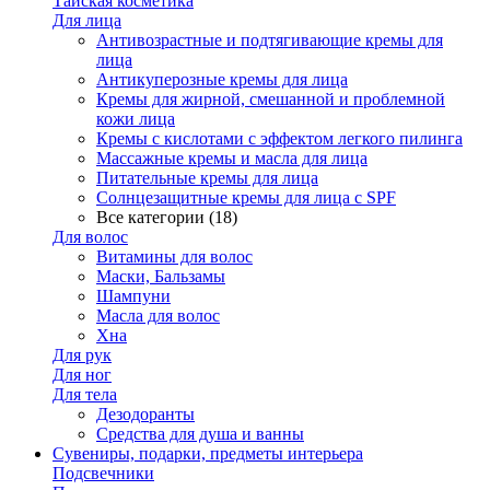
Тайская косметика
Для лица
Антивозрастные и подтягивающие кремы для
лица
Антикуперозные кремы для лица
Кремы для жирной, смешанной и проблемной
кожи лица
Кремы с кислотами с эффектом легкого пилинга
Массажные кремы и масла для лица
Питательные кремы для лица
Солнцезащитные кремы для лица с SPF
Все категории (18)
Для волос
Витамины для волос
Маски, Бальзамы
Шампуни
Масла для волос
Хна
Для рук
Для ног
Для тела
Дезодоранты
Средства для душа и ванны
Сувениры, подарки, предметы интерьера
Подсвечники