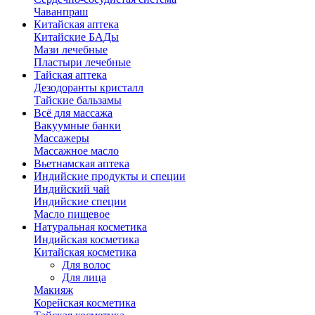
Чаванпраш
Китайская аптека
Китайские БАДы
Мази лечебные
Пластыри лечебные
Тайская аптека
Дезодоранты кристалл
Тайские бальзамы
Всё для массажа
Вакуумные банки
Массажеры
Массажное масло
Вьетнамская аптека
Индийские продукты и специи
Индийский чай
Индийские специи
Масло пищевое
Натуральная косметика
Индийская косметика
Китайская косметика
Для волос
Для лица
Макияж
Корейская косметика