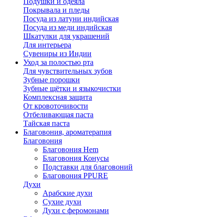
Подушки и одеяла
Покрывала и пледы
Посуда из латуни индийская
Посуда из меди индийская
Шкатулки для украшений
Для интерьера
Сувениры из Индии
Уход за полостью рта
Для чувствительных зубов
Зубные порошки
Зубные щётки и языкочистки
Комплексная защита
От кровоточивости
Отбеливающая паста
Тайская паста
Благовония, ароматерапия
Благовония
Благовония Hem
Благовония Конусы
Подставки для благовоний
Благовония PPURE
Духи
Арабские духи
Сухие духи
Духи с феромонами