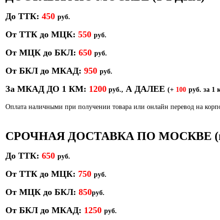
До ТТК:
450
р
уб.
От ТТК до МЦК:
550
руб.
От МЦК до БКЛ:
650
р
уб.
От БКЛ до МКАД:
950
р
уб.
За МКАД ДО 1 КМ:
1200
А ДАЛЕЕ
руб.,
(+
100
руб. за 1 
Оплата наличными при получении товара или онлайн перевод на кор
СРОЧНАЯ ДОСТАВКА ПО МОСКВЕ (в т
До ТТК:
650
руб.
От ТТК до МЦК:
750
руб.
От МЦК до БКЛ:
850
р
уб.
От БКЛ до МКАД:
1250
руб.