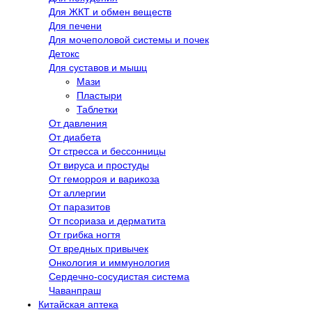
Для ЖКТ и обмен веществ
Для печени
Для мочеполовой системы и почек
Детокс
Для суставов и мышц
Мази
Пластыри
Таблетки
От давления
От диабета
От стресса и бессонницы
От вируса и простуды
От геморроя и варикоза
От аллергии
От паразитов
От псориаза и дерматита
От грибка ногтя
От вредных привычек
Онкология и иммунология
Сердечно-сосудистая система
Чаванпраш
Китайская аптека