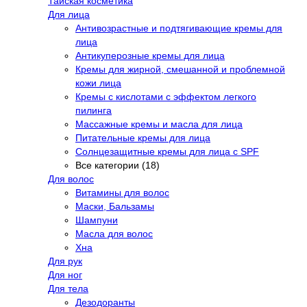
Тайская косметика
Для лица
Антивозрастные и подтягивающие кремы для
лица
Антикуперозные кремы для лица
Кремы для жирной, смешанной и проблемной
кожи лица
Кремы с кислотами с эффектом легкого
пилинга
Массажные кремы и масла для лица
Питательные кремы для лица
Солнцезащитные кремы для лица с SPF
Все категории (18)
Для волос
Витамины для волос
Маски, Бальзамы
Шампуни
Масла для волос
Хна
Для рук
Для ног
Для тела
Дезодоранты